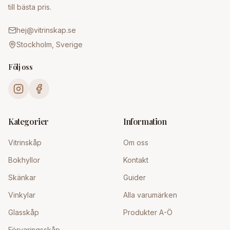
till bästa pris.
hej@vitrinskap.se
Stockholm, Sverige
Följ oss
Kategorier
Information
Vitrinskåp
Om oss
Bokhyllor
Kontakt
Skänkar
Guider
Vinkylar
Alla varumärken
Glasskåp
Produkter A-Ö
Förvaringsskåp