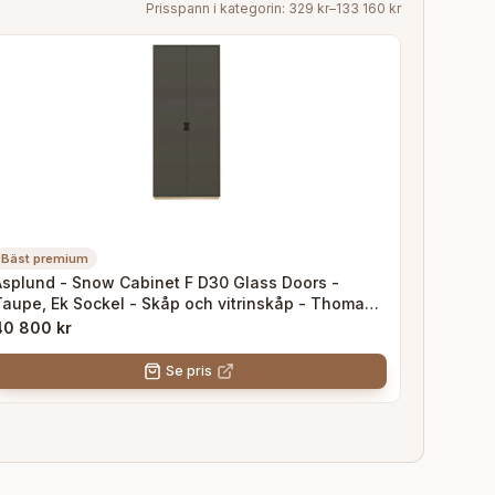
Prisspann i kategorin:
329 kr
–
133 160 kr
Bäst premium
Asplund - Snow Cabinet F D30 Glass Doors -
aupe, Ek Sockel - Skåp och vitrinskåp - Thomas
andell & Jonas Bohlin - Grå - Trä
40 800 kr
Se pris