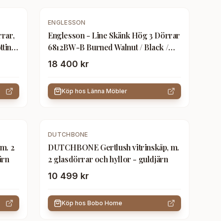
ENGLESSON
rrar,
Englesson - Line Skänk Hög 3 Dörrar
tting
6812BW-B Burned Walnut / Black /
Black - Skåp och vitrinskåp -
18 400 kr
Metall/Trä
Köp hos
Länna Möbler
DUTCHBONE
m. 2
DUTCHBONE Gertlush vitrinskåp, m.
ärn
2 glasdörrar och hyllor - guldjärn
10 499 kr
Köp hos
Bobo Home