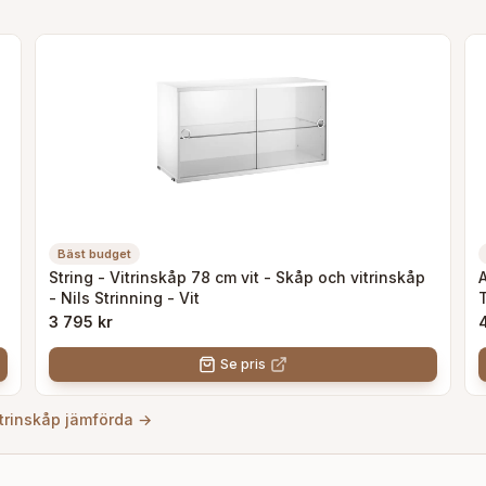
Bäst budget
String - Vitrinskåp 78 cm vit - Skåp och vitrinskåp
- Nils Strinning - Vit
T
S
3 795 kr
Se pris
itrinskåp jämförda
→