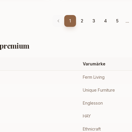
...
1
2
3
4
5
l premium
Varumärke
Ferm Living
Unique Furniture
Englesson
HAY
Ethnicraft