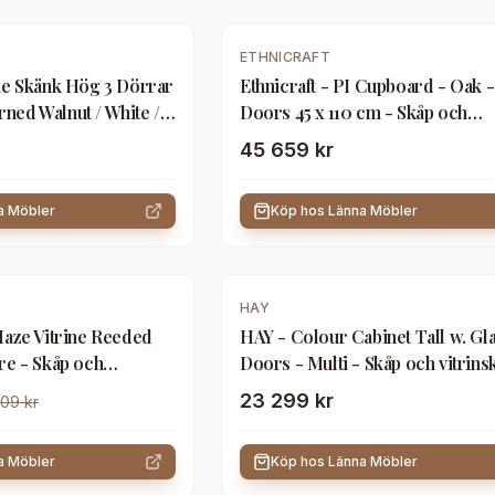
ETHNICRAFT
ne Skänk Hög 3 Dörrar
Ethnicraft - PI Cupboard - Oak -
ed Walnut / White /
Doors 45 x 110 cm - Skåp och
ch vitrinskåp - Vit -
vitrinskåp - Alain Van Havre -
45 659 kr
Träfärgad - Trä
a Möbler
Köp hos
Länna Möbler
HAY
Haze Vitrine Reeded
HAY - Colour Cabinet Tall w. Gl
re - Skåp och
Doors - Multi - Skåp och vitrins
AYS WHO -
Muller Van Severen - Flerfärgad
23 299 kr
09 kr
 - Glas/Metall
Glas/Metall/Trä
a Möbler
Köp hos
Länna Möbler