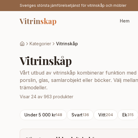
Sveriges största jämförelsetjänst för vitrinskåp och möbler
Vitrin
skap
Hem
Kategorier
Vitrinskåp
Vitrinskåp
Vårt utbud av vitrinskåp kombinerar funktion med e
porslin, glas, samlarobjekt eller böcker. Välj mell
trämodeller.
Visar
24
av
963
produkter
Under
5 000
kr
Svart
Vitt
Ek
148
136
204
315