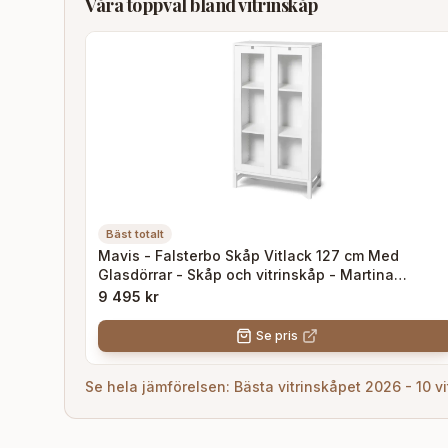
Våra toppval bland
vitrinskåp
Bäst totalt
Mavis - Falsterbo Skåp Vitlack 127 cm Med
Glasdörrar - Skåp och vitrinskåp - Martina
Elgemark - Träfärgad,Vit - Glas/Trä
9 495 kr
Se pris
Se hela jämförelsen:
Bästa vitrinskåpet 2026 - 10 v