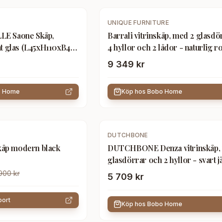
UNIQUE FURNITURE
E Saone Skåp,
Barrali vitrinskåp, med 2 glasdö
t glas (L45xH110xB40
4 hyllor och 2 lådor - naturlig ro
och ek (H:160)
9 349 kr
o Home
Köp hos
Bobo Home
DUTCHBONE
skåp modern black
DUTCHBONE Denza vitrinskåp, 
glasdörrar och 2 hyllor - svart j
900 kr
5 709 kr
ort
Köp hos
Bobo Home