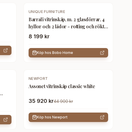
UNIQUE FURNITURE
Barrali vitrinskåp, m. 2 glasdörrar, 4
hyllor och 2 lådor - rotting och rökt
ek (H:160)
8 199 kr
Köp hos
Bobo Home
-
20
%
NEWPORT
Assonet vitrinskåp classic white
35 920 kr
44 900 kr
- Grå
Köp hos
Newport