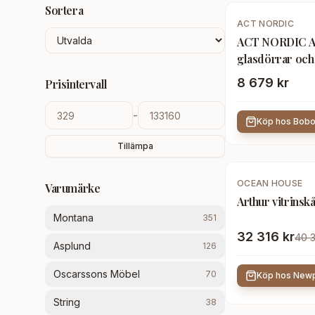
Sortera
ACT NORDIC
ACT NORDIC Ast
glasdörrar och 
vitpigmenterad
8 679 kr
Prisintervall
-
Köp hos
Bob
Tillämpa
-
20
%
OCEAN HOUSE
Varumärke
Arthur vitrinsk
Montana
351
32 316 kr
40 3
Asplund
126
Oscarssons Möbel
70
Köp hos
Newp
String
38