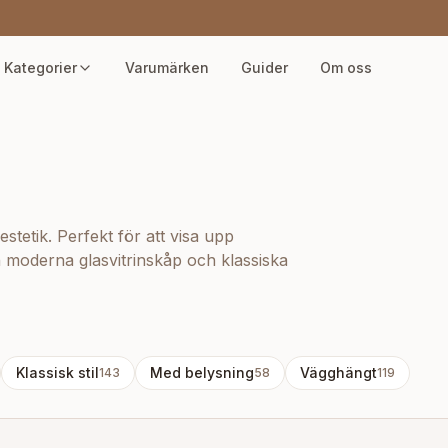
Kategorier
Varumärken
Guider
Om oss
stetik. Perfekt för att visa upp
an moderna glasvitrinskåp och klassiska
Klassisk stil
Med belysning
Vägghängt
143
58
119