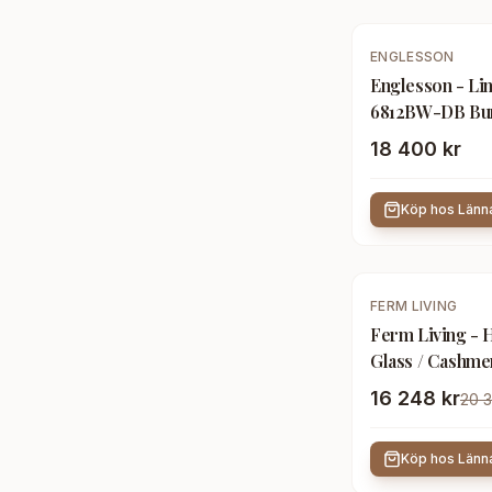
ENGLESSON
Englesson - Li
6812BW-DB Burn
Chrome - Skåp o
18 400 kr
Metall/Trä
Köp hos
Länn
-
20
%
FERM LIVING
Ferm Living - 
Glass / Cashme
vitrinskåp - S
16 248 kr
20 3
Beige,Träfärgad
Köp hos
Länn