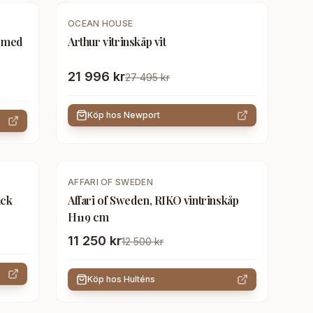
-
20
%
OCEAN HOUSE
, med
Arthur vitrinskåp vit
21 996 kr
27 495 kr
Köp hos
Newport
-
10
%
AFFARI OF SWEDEN
ack
Affari of Sweden, RIKO vintrinskåp
H119 cm
11 250 kr
12 500 kr
Köp hos
Hulténs