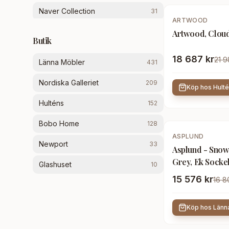
Naver Collection
31
-
15
%
ARTWOOD
Skovby
28
Artwood, Cloud
Butik
Artwood
27
18 687 kr
21 9
Länna Möbler
431
USM
26
Nordiska Galleriet
209
Köp hos
Hult
Ferm Living
23
Hulténs
152
WOOOD
20
Bobo Home
128
-
7
%
House Nordic
18
ASPLUND
Newport
33
Asplund - Snow
Newport
17
Grey, Ek Sockel
Glashuset
10
- Thomas Sandell & Jonas Bohlin -
VCM Nordic
16
15 576 kr
16 8
Grå - Trä
Riviera Maison
15
Köp hos
Länn
Englesson
15