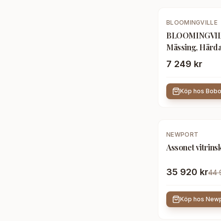
BLOOMINGVILLE
BLOOMINGVILL
Mässing, Härda
cm)
7 249 kr
Köp hos
Bob
-
20
%
NEWPORT
Assonet vitrin
35 920 kr
44 
Köp hos
Newp