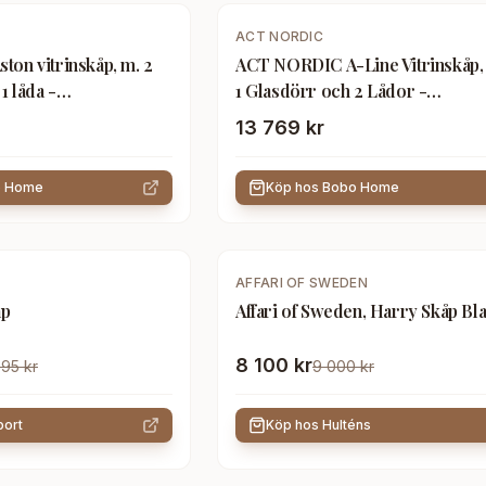
ACT NORDIC
on vitrinskåp, m. 2
ACT NORDIC A-Line Vitrinskåp
1 låda -
1 Glasdörr och 2 Lådor -
 ekfanér och ek
Vitpigmenterad Ekfanér och Ek
13 769 kr
o Home
Köp hos
Bobo Home
-
10
%
AFFARI OF SWEDEN
åp
Affari of Sweden, Harry Skåp Bl
8 100 kr
95 kr
9 000 kr
ort
Köp hos
Hulténs