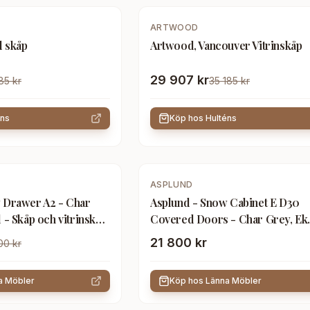
-
15
%
ARTWOOD
 skåp
Artwood, Vancouver Vitrinskåp
29 907 kr
85 kr
35 185 kr
éns
Köp hos
Hulténs
ASPLUND
 Drawer A2 - Char
Asplund - Snow Cabinet E D30
 - Skåp och vitrinskåp
Covered Doors - Char Grey, Ek
Sockel - Skåp och vitrinskåp -
21 800 kr
00 kr
Thomas Sandell & Jonas Bohlin 
- Trä
a Möbler
Köp hos
Länna Möbler