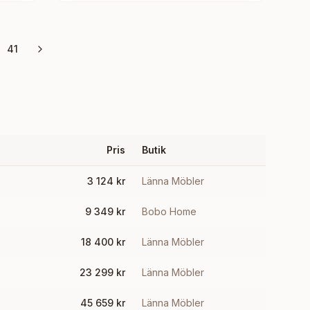
41
Pris
Butik
3 124
kr
Länna Möbler
9 349
kr
Bobo Home
18 400
kr
Länna Möbler
23 299
kr
Länna Möbler
45 659
kr
Länna Möbler