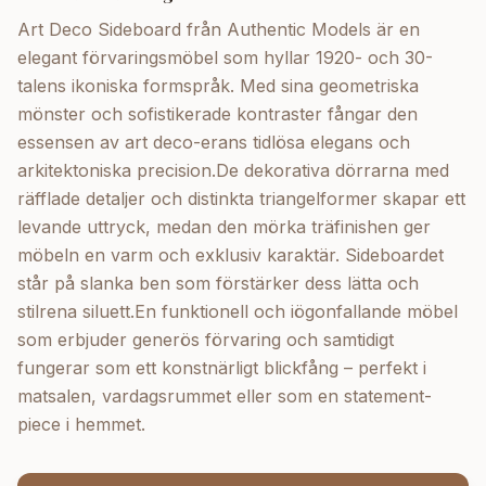
Art Deco Sideboard från Authentic Models är en
elegant förvaringsmöbel som hyllar 1920- och 30-
talens ikoniska formspråk. Med sina geometriska
mönster och sofistikerade kontraster fångar den
essensen av art deco-erans tidlösa elegans och
arkitektoniska precision.De dekorativa dörrarna med
räfflade detaljer och distinkta triangelformer skapar ett
levande uttryck, medan den mörka träfinishen ger
möbeln en varm och exklusiv karaktär. Sideboardet
står på slanka ben som förstärker dess lätta och
stilrena siluett.En funktionell och iögonfallande möbel
som erbjuder generös förvaring och samtidigt
fungerar som ett konstnärligt blickfång – perfekt i
matsalen, vardagsrummet eller som en statement-
piece i hemmet.