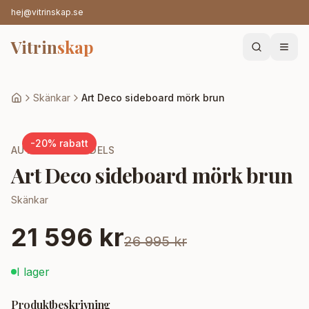
hej@vitrinskap.se
Vitrin
skap
Skänkar
Art Deco sideboard mörk brun
-
20
% rabatt
AUTHENTIC MODELS
Art Deco sideboard mörk brun
Skänkar
21 596 kr
26 995 kr
I lager
Produktbeskrivning