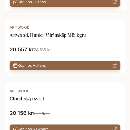
Köp hos
Hulténs
-
15
%
ARTWOOD
Artwood, Hunter Vitrinskåp Mörkgrå
20 557 kr
24 185 kr
Köp hos
Hulténs
-
20
%
ARTWOOD
Cloud skåp svart
20 156 kr
25 195 kr
Köp hos
Newport