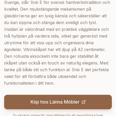
Sverige, står Snö E för svensk hantverkstradition och
kvalitet. Den mjukstängande mekanismen på
glasdörrarna ger en lyxig känsla och säkerställer att
du kan öppna och stänga dem smidigt och tyst.
Insidan är välordnad med en praktisk väggdelare och
två hyllplan på vardera sida, vilket ger generöst med
utrymme för att visa upp och organisera dina
ägodelar. Vitrinskåpet har ett djup på 42 centimeter.
Den robusta eksockeln inte bara ger stabilitet åt
skåpet utan också en touch av naturlig elegans. Med
tanke på både stil och funktion är Snö E det perfekta
valet för att förbättra både utseendet och
funktionaliteten i ditt hem.
Köp hos
Länna Möbler
Du skickas vidare till
Länna Möbler
för att genomföra köpet