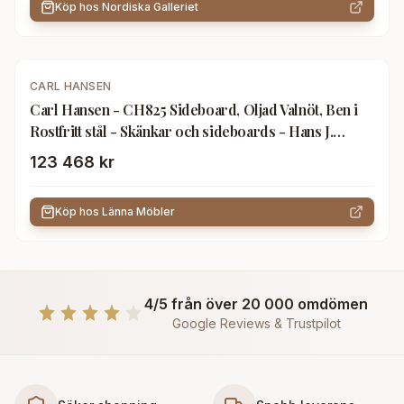
Köp hos
Nordiska Galleriet
CARL HANSEN
Carl Hansen - CH825 Sideboard, Oljad Valnöt, Ben i
Rostfritt stål - Skänkar och sideboards - Hans J.
Wegner - Träfärgad - Metall/Trä
123 468 kr
Köp hos
Länna Möbler
4/5 från över 20 000 omdömen
Google Reviews & Trustpilot