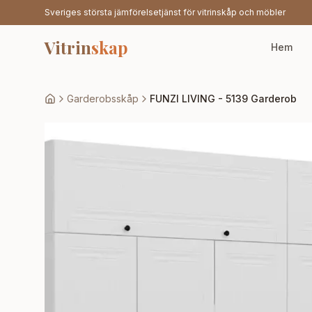
Sveriges största jämförelsetjänst för vitrinskåp och möbler
Vitrin
skap
Hem
Garderobsskåp
FUNZI LIVING - 5139 Garderob