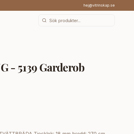
hej@vitrinskap.se
G - 5139 Garderob
ÄTTBRÄDA Tjocklek: 18 mm bredd: 270 cm