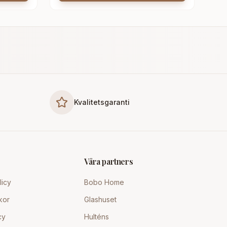
Kvalitetsgaranti
Våra partners
licy
Bobo Home
kor
Glashuset
cy
Hulténs