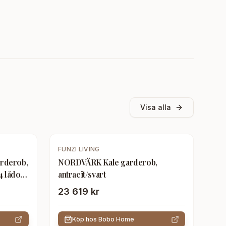
Visa alla
FUNZI LIVING
arderob,
NORDVÄRK Kale garderob,
4 lådor,
antracit/svart
23 619 kr
Köp hos
Bobo Home