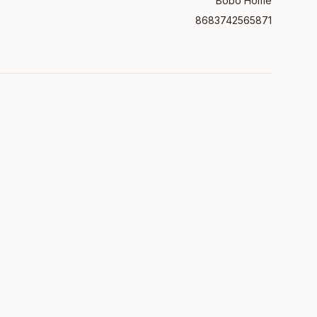
Bobo Home
8683742565871