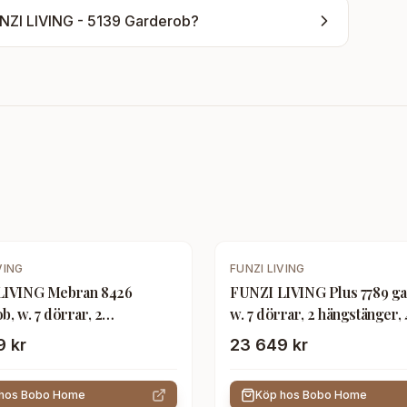
NZI LIVING - 5139 Garderob
?
VING
FUNZI LIVING
LIVING Mebran 8426
FUNZI LIVING Plus 7789 g
, w. 7 dörrar, 2
w. 7 dörrar, 2 hängstänger, 
ger, 4 lådor, hyllor - vit
hyllor - vit melamin
9 kr
23 649 kr
n
 hos
Bobo Home
Köp hos
Bobo Home