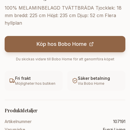
100% MELAMINBELAGD TVÄTTBRÄDA Tjocklek: 18
mm bredd: 225 cm Höjd: 235 cm Djup: 52 cm Flera
hyllplan
Köp hos
Bobo Home
Du skickas vidare till
Bobo Home
för att genomföra köpet
Fri frakt
Säker betalning
Möjligheter hos butiken
Via
Bobo Home
Produktdetaljer
Artikelnummer
107191
Varumärke
Funzi Living