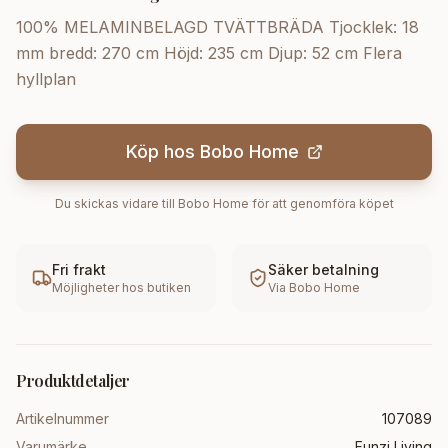
100% MELAMINBELAGD TVÄTTBRÄDA Tjocklek: 18
mm bredd: 270 cm Höjd: 235 cm Djup: 52 cm Flera
hyllplan
Köp hos
Bobo Home
Du skickas vidare till
Bobo Home
för att genomföra köpet
Fri frakt
Säker betalning
Möjligheter hos butiken
Via
Bobo Home
Produktdetaljer
Artikelnummer
107089
Varumärke
Funzi Living