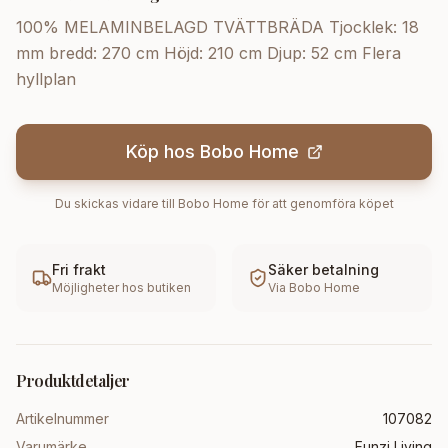
100% MELAMINBELAGD TVÄTTBRÄDA Tjocklek: 18
mm bredd: 270 cm Höjd: 210 cm Djup: 52 cm Flera
hyllplan
Köp hos
Bobo Home
Du skickas vidare till
Bobo Home
för att genomföra köpet
Fri frakt
Säker betalning
Möjligheter hos butiken
Via
Bobo Home
Produktdetaljer
Artikelnummer
107082
Varumärke
Funzi Living