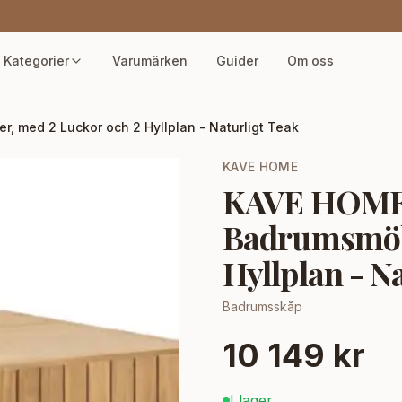
Kategorier
Varumärken
Guider
Om oss
 med 2 Luckor och 2 Hyllplan - Naturligt Teak
KAVE HOME
KAVE HOME
Badrumsmöbl
Hyllplan - N
Badrumsskåp
10 149 kr
I lager