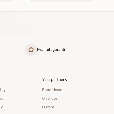
Kvalitetsgaranti
Våra partners
licy
Bobo Home
kor
Glashuset
cy
Hulténs