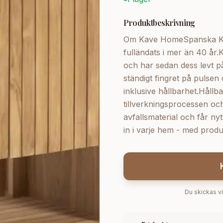
Produktbeskrivning
Om Kave HomeSpanska Kav
fulländats i mer än 40 å
och har sedan dess levt på
ständigt fingret på pulsen
inklusive hållbarhet.Hållb
tillverkningsprocessen o
avfallsmaterial och får n
in i varje hem - med prod
Du skickas vi