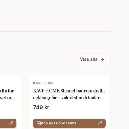
Visa alla
KAVE HOME
lla för
KAVE HOME Shamel badrumshylla,
(set med
rektangulär - valnötsfinish teakträ
(set om 2)
749 kr
Köp hos
Bobo Home