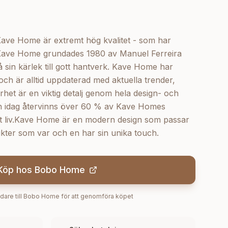
e Home är extremt hög kvalitet - som har
r.Kave Home grundades 1980 av Manuel Ferreira
 sin kärlek till gott hantverk. Kave Home har
 och är alltid uppdaterad med aktuella trender,
arhet är en viktig detalj genom hela design- och
ch idag återvinns över 60 % av Kave Homes
ytt liv.Kave Home är en modern design som passar
ukter som var och en har sin unika touch.
Köp hos
Bobo Home
dare till
Bobo Home
för att genomföra köpet