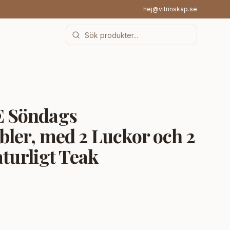
hej@vitrinskap.se
 Söndags
er, med 2 Luckor och 2
aturligt Teak