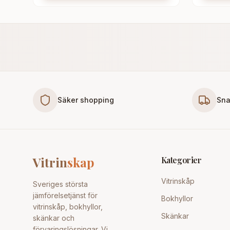
Säker shopping
Sna
Vitrin
skap
Kategorier
Vitrinskåp
Sveriges största
jämförelsetjänst för
Bokhyllor
vitrinskåp, bokhyllor,
Skänkar
skänkar och
förvaringslösningar. Vi