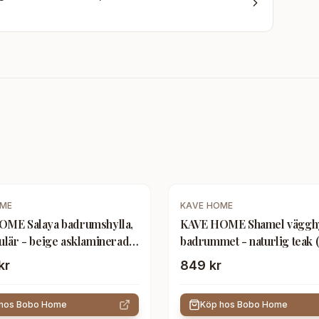
OME
KAVE HOME
ME Salaya badrumshylla,
KAVE HOME Shamel vägghy
ulär - beige asklaminerad
badrummet - naturlig teak 
 (60x12)
2)
kr
849 kr
 hos
Bobo Home
Köp hos
Bobo Home