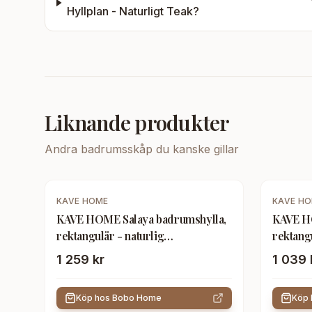
Hyllplan - Naturligt Teak
?
Liknande produkter
Andra
badrumsskåp
du kanske gillar
KAVE HOME
KAVE H
KAVE HOME Salaya badrumshylla,
KAVE HO
rektangulär - naturlig
rektang
asklaminerad plywood (60x12)
plywood
1 259 kr
1 039 
Köp hos
Bobo Home
Köp