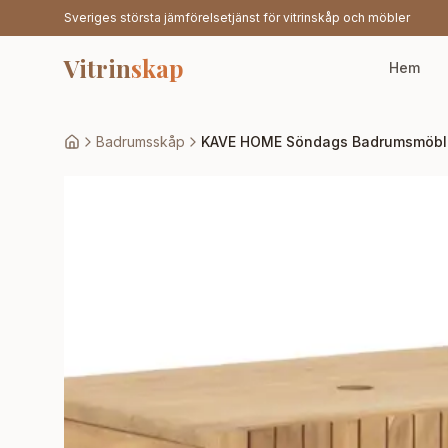
Sveriges största jämförelsetjänst för vitrinskåp och möbler
Vitrin
skap
Hem
Badrumsskåp
KAVE HOME Söndags Badrumsmöbler,