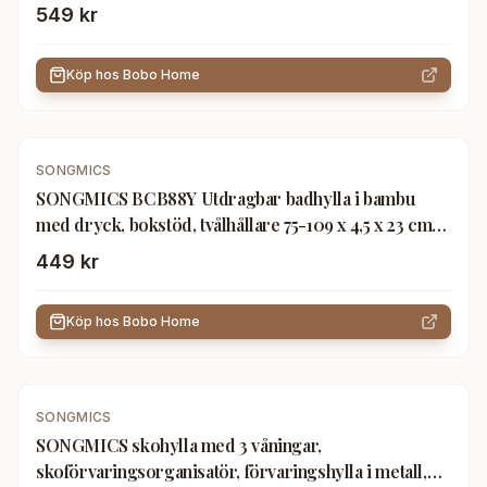
4 brickor, 3 krokar, vit BCB001A
549 kr
Köp hos
Bobo Home
SONGMICS
SONGMICS BCB88Y Utdragbar badhylla i bambu
med dryck, bokstöd, tvålhållare 75-109 x 4,5 x 23 cm
(B x H x D), Naturell, (75-109) x4,5x23 cm
449 kr
Köp hos
Bobo Home
SONGMICS
SONGMICS skohylla med 3 våningar,
skoförvaringsorganisatör, förvaringshylla i metall,