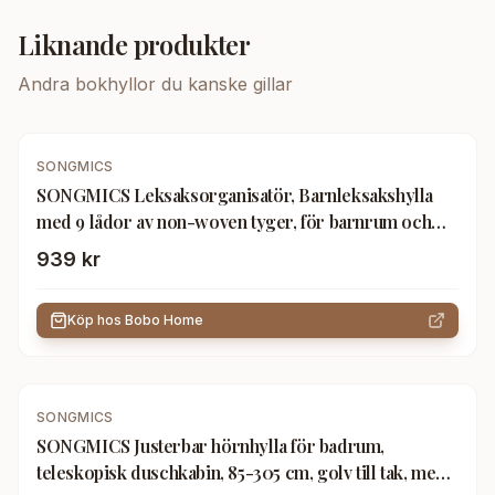
Liknande produkter
Andra
bokhyllor
du kanske gillar
SONGMICS
SONGMICS Leksaksorganisatör, Barnleksakshylla
med 9 lådor av non-woven tyger, för barnrum och
lekrum, Rymlig, 29,5 x 62,5 x 60 cm, Molnvit
939 kr
GKR033W10
Köp hos
Bobo Home
SONGMICS
SONGMICS Justerbar hörnhylla för badrum,
teleskopisk duschkabin, 85-305 cm, golv till tak, med