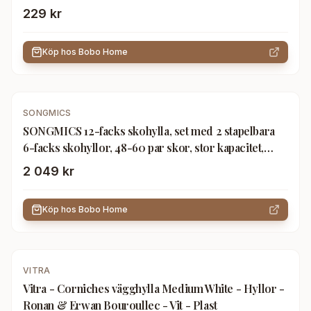
plats för 15 till 18 par skor, stapelbar skohylla, för
229 kr
entré, vardagsrum, sovrum, 116 x 30 x 55 cm, svart
LSA033B01
Köp hos
Bobo Home
SONGMICS
SONGMICS 12-facks skohylla, set med 2 stapelbara
6-facks skohyllor, 48-60 par skor, stor kapacitet,
skohylla i metallnät, justerbara platta eller vinklade
2 049 kr
hyllor, svart LMR12B
Köp hos
Bobo Home
-
14
%
VITRA
Vitra - Corniches vägghylla Medium White - Hyllor -
Ronan & Erwan Bouroullec - Vit - Plast