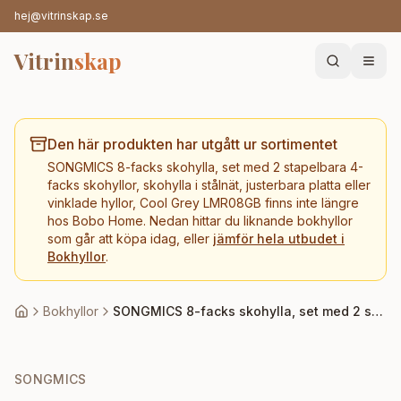
hej@vitrinskap.se
Vitrin
skap
Den här produkten har utgått ur sortimentet
SONGMICS 8-facks skohylla, set med 2 stapelbara 4-
facks skohyllor, skohylla i stålnät, justerbara platta eller
vinklade hyllor, Cool Grey LMR08GB
finns inte längre
hos
Bobo Home
. Nedan hittar du liknande
bokhyllor
som går att köpa idag, eller
jämför hela utbudet i
Bokhyllor
.
Bokhyllor
SONGMICS 8-facks skohylla, set med 2 stapelbara 4-facks skohyllor, skohylla i stålnät, justerbara platta eller vinklade hyllor, Cool Grey LMR08GB
SONGMICS