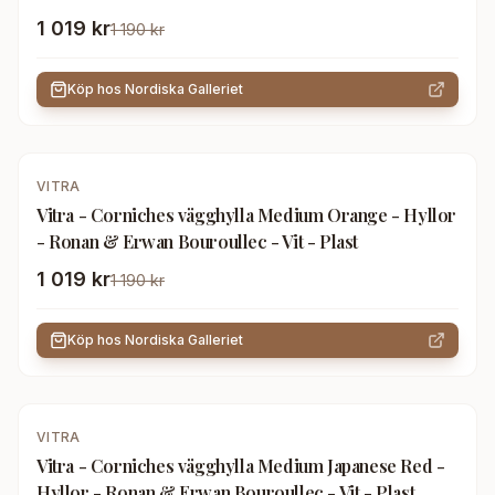
1 019 kr
1 190 kr
Köp hos
Nordiska Galleriet
-
14
%
VITRA
Vitra - Corniches vägghylla Medium Orange - Hyllor
- Ronan & Erwan Bouroullec - Vit - Plast
1 019 kr
1 190 kr
Köp hos
Nordiska Galleriet
-
14
%
VITRA
Vitra - Corniches vägghylla Medium Japanese Red -
Hyllor - Ronan & Erwan Bouroullec - Vit - Plast