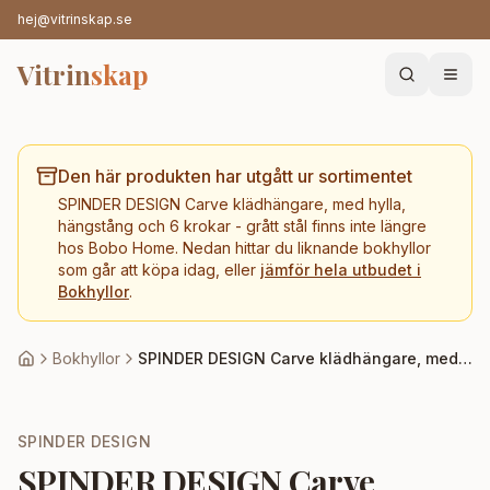
hej@vitrinskap.se
Vitrin
skap
Den här produkten har utgått ur sortimentet
SPINDER DESIGN Carve klädhängare, med hylla,
hängstång och 6 krokar - grått stål
finns inte längre
hos
Bobo Home
. Nedan hittar du liknande
bokhyllor
som går att köpa idag, eller
jämför hela utbudet i
Bokhyllor
.
Bokhyllor
SPINDER DESIGN Carve klädhängare, med hylla, hängstång och 6 krokar - grått stål
SPINDER DESIGN
SPINDER DESIGN Carve