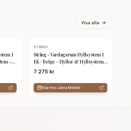
Visa alla
STRING
stem I
String - Vardagsrum Hyllsystem I
stem -
Ek / Beige - Hyllor & Hyllsystem -
Träfärgad
7 275 kr
Köp hos
Länna Möbler