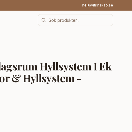
hej@vitrinskap.se
dagsrum Hyllsystem I Ek
lor & Hyllsystem -