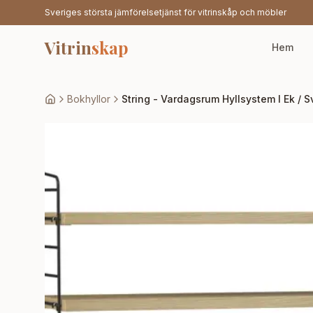
Sveriges största jämförelsetjänst för vitrinskåp och möbler
Vitrin
skap
Hem
Bokhyllor
String - Vardagsrum Hyllsystem I Ek / S