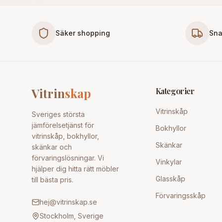
Säker shopping
Sna
Vitrin
skap
Kategorier
Vitrinskåp
Sveriges största
jämförelsetjänst för
Bokhyllor
vitrinskåp, bokhyllor,
Skänkar
skänkar och
förvaringslösningar. Vi
Vinkylar
hjälper dig hitta rätt möbler
Glasskåp
till bästa pris.
Förvaringsskåp
hej@vitrinskap.se
Stockholm, Sverige