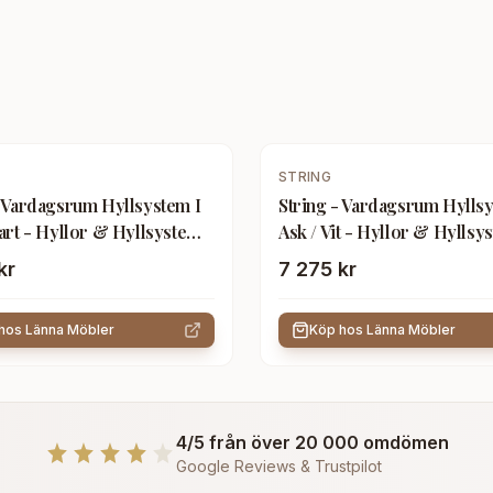
STRING
- Vardagsrum Hyllsystem I
String - Vardagsrum Hyllsy
vart - Hyllor & Hyllsystem -
Ask / Vit - Hyllor & Hyllsy
ad
Träfärgad
kr
7 275 kr
 hos
Länna Möbler
Köp hos
Länna Möbler
4/5 från över 20 000 omdömen
Google Reviews & Trustpilot