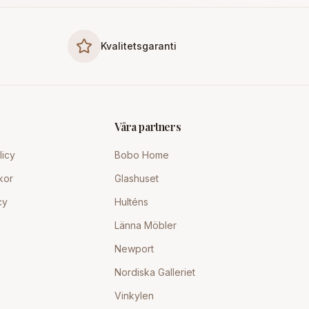
Kvalitetsgaranti
Våra partners
licy
Bobo Home
kor
Glashuset
cy
Hulténs
Länna Möbler
Newport
Nordiska Galleriet
Vinkylen