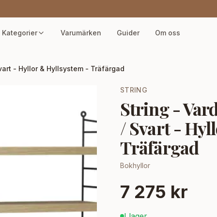
Kategorier
Varumärken
Guider
Om oss
vart - Hyllor & Hyllsystem - Träfärgad
STRING
String - Var
/ Svart - Hyl
Träfärgad
Bokhyllor
7 275 kr
I lager