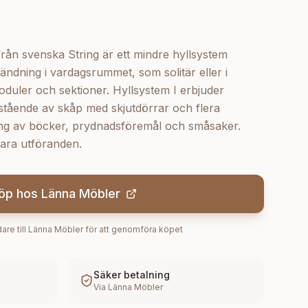
rån svenska String är ett mindre hyllsystem
vändning i vardagsrummet, som solitär eller i
uler och sektioner. Hyllsystem I erbjuder
tående av skåp med skjutdörrar och flera
aring av böcker, prydnadsföremål och småsaker.
lbara utföranden.
öp hos
Länna Möbler
are till
Länna Möbler
för att genomföra köpet
Säker betalning
Via
Länna Möbler