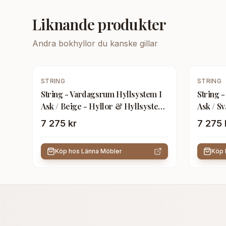
Liknande produkter
Andra
bokhyllor
du kanske gillar
STRING
STRING
String - Vardagsrum Hyllsystem I
String 
Ask / Beige - Hyllor & Hyllsystem
Ask / S
- Träfärgad
Träfärg
7 275 kr
7 275 
Köp hos
Länna Möbler
Köp