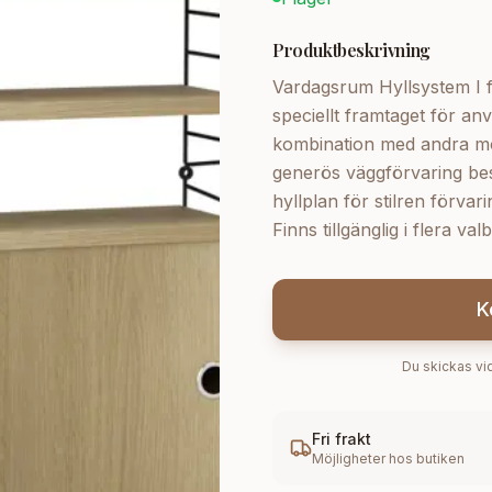
Produktbeskrivning
Vardagsrum Hyllsystem I f
speciellt framtaget för an
kombination med andra mod
generös väggförvaring bes
hyllplan för stilren förv
Finns tillgänglig i flera va
K
Du skickas vid
Fri frakt
Möjligheter hos butiken