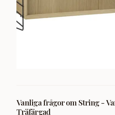
Vanliga frågor om
String - V
Träfärgad