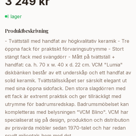
3 249 kr
I lager
Produktbeskrivning
- Tvättställ med handfat av högkvalitativ keramik - Tre
öppna fack för praktiskt förvaringsutrymme - Stort
stängt fack med svängdörr - Mått på tvättställ +
handfat: ca. h. 70 x w. 40 x d. 22 cm. VCM "Lumia"
diskbänken består av ett underskåp och ett handfat av
solid keramik. Tvättställsskåpet ser särskilt elegant ut
med sina öppna sidofack. Den stora slagdörren med
ett fack är extremt praktisk och ger tillräckligt med
utrymme för badrumsredskap. Badrumsmöbelset kan
kompletteras med belysningen "VCM Blino". VCM har
specialiserat sig på design, produktion och distribution
av prisvärda möbler sedan 1970-talet och har redan
prydt miljontals hem med det.