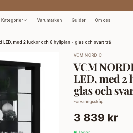
Kategorier
Varumärken
Guider
Om oss
D, med 2 luckor och 8 hyllplan - glas och svart trä
VCM NORDIC
VCM NORDIC
LED, med 2 l
glas och svar
Förvaringsskåp
3 839 kr
I lager