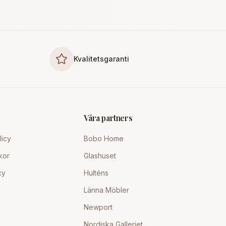
Kvalitetsgaranti
Våra partners
licy
Bobo Home
kor
Glashuset
cy
Hulténs
Länna Möbler
Newport
Nordiska Galleriet