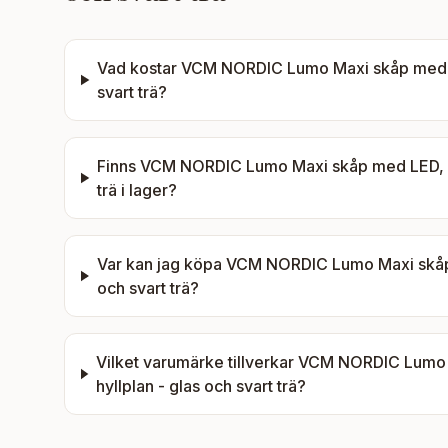
Vad kostar
VCM NORDIC Lumo Maxi skåp med LE
svart trä
?
Finns
VCM NORDIC Lumo Maxi skåp med LED, med
trä
i lager?
Var kan jag köpa
VCM NORDIC Lumo Maxi skåp m
och svart trä
?
Vilket varumärke tillverkar
VCM NORDIC Lumo M
hyllplan - glas och svart trä
?