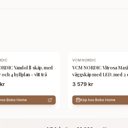
RDIC
VCM NORDIC
DIC Vandol ll skåp, med
VCM NORDIC Vitrosa Maxi
 och 4 hyllplan - vitt trä
väggskåp med LED, med 2 
och 8 hyllplan - glas och grå
kr
3 579 kr
 hos
Bobo Home
Köp hos
Bobo Home