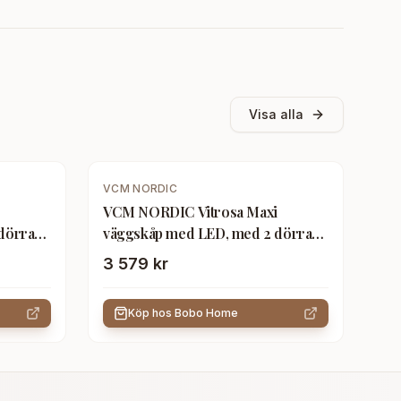
Visa alla
VCM NORDIC
VCM NORDIC Vitrosa Maxi
dörrar
väggskåp med LED, med 2 dörrar
tt trä
och 8 hyllplan - glas och vitt trä
3 579 kr
Köp hos
Bobo Home