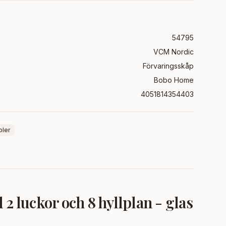
54795
VCM Nordic
Förvaringsskåp
Bobo Home
4051814354403
bler
luckor och 8 hyllplan - glas