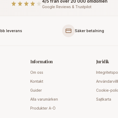
4/5 från över 20 000 omdömen
Google Reviews & Trustpilot
bb leverans
Säker betalning
Information
Juridik
Om oss
Integritetspo
Kontakt
Användarvill
Guider
Cookie-poli
Alla varumärken
Sajtkarta
Produkter A-Ö