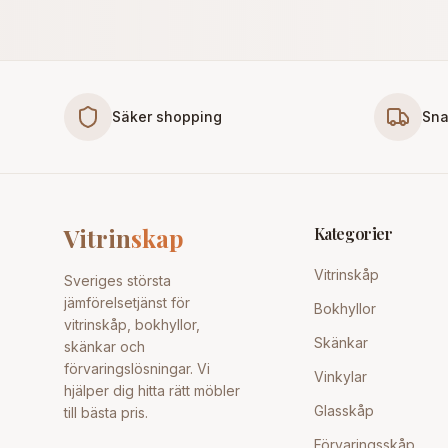
Säker shopping
Sna
Vitrin
skap
Kategorier
Vitrinskåp
Sveriges största
jämförelsetjänst för
Bokhyllor
vitrinskåp, bokhyllor,
Skänkar
skänkar och
förvaringslösningar. Vi
Vinkylar
hjälper dig hitta rätt möbler
Glasskåp
till bästa pris.
Förvaringsskåp