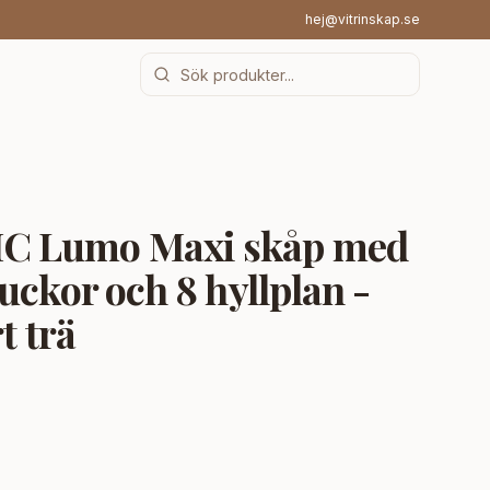
hej@vitrinskap.se
 Lumo Maxi skåp med
uckor och 8 hyllplan -
t trä