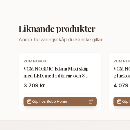
Liknande produkter
Andra
förvaringsskåp
du kanske gillar
VCM NORDIC
VCM NO
VCM NORDIC Edana Maxi skåp
VCM NOR
med LED, med 1 dörrar och 8
2 luckor
hyllplan - glas och grått trä
3 709 kr
4 079 
Köp hos
Bobo Home
Köp