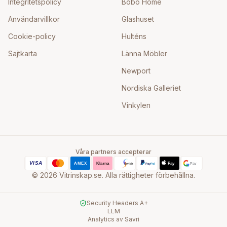
Integritetspolicy
Bobo Home
Användarvillkor
Glashuset
Cookie-policy
Hulténs
Sajtkarta
Länna Möbler
Newport
Nordiska Galleriet
Vinkylen
Våra partners accepterar
©
2026
Vitrinskap.se. Alla rättigheter förbehållna.
Security Headers A+
LLM
Analytics av Savri