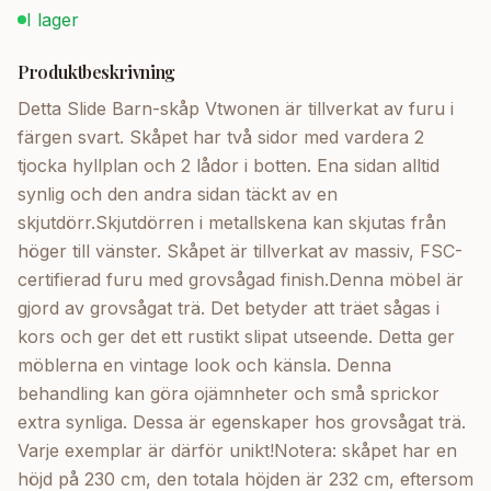
I lager
Produktbeskrivning
Detta Slide Barn-skåp Vtwonen är tillverkat av furu i
färgen svart. Skåpet har två sidor med vardera 2
tjocka hyllplan och 2 lådor i botten. Ena sidan alltid
synlig och den andra sidan täckt av en
skjutdörr.Skjutdörren i metallskena kan skjutas från
höger till vänster. Skåpet är tillverkat av massiv, FSC-
certifierad furu med grovsågad finish.Denna möbel är
gjord av grovsågat trä. Det betyder att träet sågas i
kors och ger det ett rustikt slipat utseende. Detta ger
möblerna en vintage look och känsla. Denna
behandling kan göra ojämnheter och små sprickor
extra synliga. Dessa är egenskaper hos grovsågat trä.
Varje exemplar är därför unikt!Notera: skåpet har en
höjd på 230 cm, den totala höjden är 232 cm, eftersom