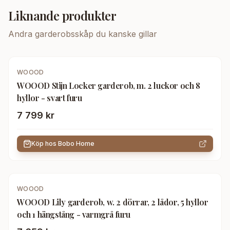
Liknande produkter
Andra
garderobsskåp
du kanske gillar
WOOOD
WOOOD Stijn Locker garderob, m. 2 luckor och 8
hyllor - svart furu
7 799 kr
Köp hos
Bobo Home
WOOOD
WOOOD Lily garderob, w. 2 dörrar, 2 lådor, 5 hyllor
och 1 hängstång - varmgrå furu