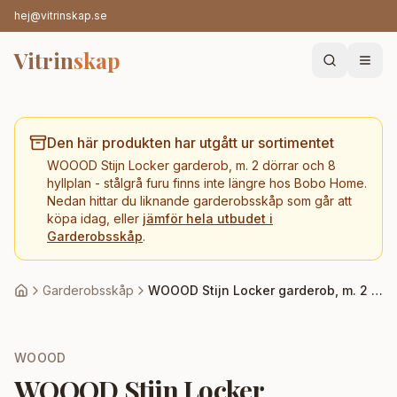
hej@vitrinskap.se
Vitrin
skap
Den här produkten har utgått ur sortimentet
WOOOD Stijn Locker garderob, m. 2 dörrar och 8
hyllplan - stålgrå furu
finns inte längre hos
Bobo Home
.
Nedan hittar du liknande
garderobsskåp
som går att
köpa idag, eller
jämför hela utbudet i
Garderobsskåp
.
Garderobsskåp
WOOOD Stijn Locker garderob, m. 2 dörrar och 8 hyllplan - stålgrå furu
WOOOD
WOOOD Stijn Locker