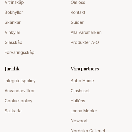
Vitrinskåp
Om oss
Bokhyllor
Kontakt
Skänkar
Guider
Vinkylar
Alla varumärken
Glasskåp
Produkter A-Ö
Förvaringsskåp
Juridik
Våra partners
Integritetspolicy
Bobo Home
Användarvillkor
Glashuset
Cookie-policy
Hulténs
Sajtkarta
Länna Möbler
Newport
Nordiska Galleriet