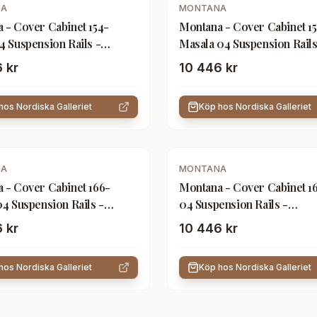
NA
MONTANA
 - Cover Cabinet 154-
Montana - Cover Cabinet 15
4 Suspension Rails -
Masala 04 Suspension Rails
ngsskåp - Peter J. Lassen -
Förvaringsskåp - Peter J. L
 kr
10 446 kr
ä
Brun - Trä
 hos
Nordiska Galleriet
Köp hos
Nordiska Galleriet
NA
MONTANA
 - Cover Cabinet 166-
Montana - Cover Cabinet 1
04 Suspension Rails -
04 Suspension Rails -
ngsskåp - Peter J. Lassen -
Förvaringsskåp - Peter J. L
 kr
10 446 kr
rä
Rosa - Trä
 hos
Nordiska Galleriet
Köp hos
Nordiska Galleriet