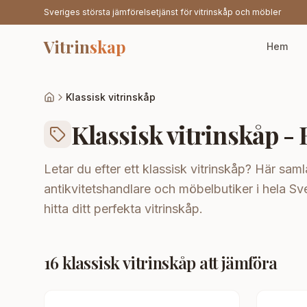
Sveriges största jämförelsetjänst för vitrinskåp och möbler
Vitrin
skap
Hem
Klassisk vitrinskåp
Klassisk vitrinskåp - 
Letar du efter ett klassisk vitrinskåp? Här sam
antikvitetshandlare och möbelbutiker i hela Sver
hitta ditt perfekta vitrinskåp.
16
klassisk vitrinskåp
att jämföra
-
20
%
-
21
%