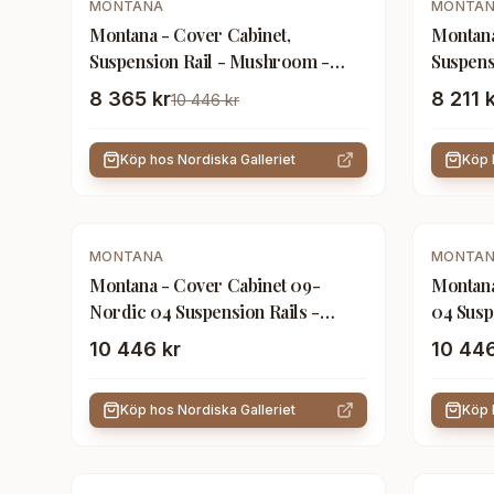
MONTANA
MONTA
Montana - Cover Cabinet,
Montana
Suspension Rail - Mushroom -
Suspens
Förvaringsskåp - Peter J. Lassen -
Förvari
8 365 kr
8 211 
10 446 kr
Beige
Vit
Köp hos
Nordiska Galleriet
Köp
MONTANA
MONTA
Montana - Cover Cabinet 09-
Montana
Nordic 04 Suspension Rails -
04 Susp
Förvaringsskåp - Peter J. Lassen -
Förvari
10 446 kr
10 446
Vit - Trä
Grön - 
Köp hos
Nordiska Galleriet
Köp