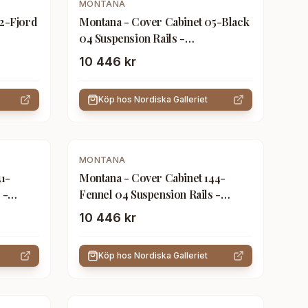
MONTANA
2-Fjord
Montana - Cover Cabinet 05-Black
04 Suspension Rails -
assen -
Förvaringsskåp - Peter J. Lassen -
10 446 kr
Svart - Trä
Köp hos
Nordiska Galleriet
MONTANA
1-
Montana - Cover Cabinet 144-
 -
Fennel 04 Suspension Rails -
assen -
Förvaringsskåp - Peter J. Lassen -
10 446 kr
Grön - Trä
Köp hos
Nordiska Galleriet