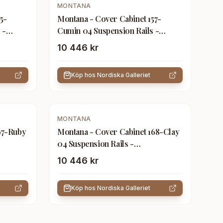
MONTANA
5-
Montana - Cover Cabinet 157-
 -
Cumin 04 Suspension Rails -
assen -
Förvaringsskåp - Peter J. Lassen -
10 446 kr
Gul - Trä
Köp hos
Nordiska Galleriet
MONTANA
67-Ruby
Montana - Cover Cabinet 168-Clay
04 Suspension Rails -
assen -
Förvaringsskåp - Peter J. Lassen -
10 446 kr
Beige - Trä
Köp hos
Nordiska Galleriet