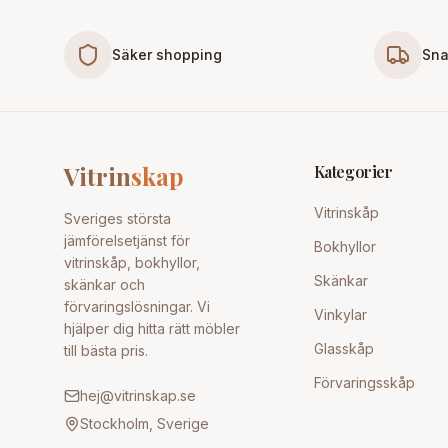
Säker shopping
Sna
Vitrin
skap
Kategorier
Vitrinskåp
Sveriges största
jämförelsetjänst för
Bokhyllor
vitrinskåp, bokhyllor,
Skänkar
skänkar och
förvaringslösningar. Vi
Vinkylar
hjälper dig hitta rätt möbler
Glasskåp
till bästa pris.
Förvaringsskåp
hej@vitrinskap.se
Stockholm, Sverige