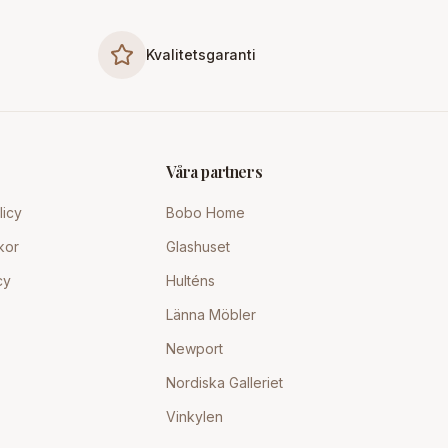
Kvalitetsgaranti
Våra partners
licy
Bobo Home
kor
Glashuset
cy
Hulténs
Länna Möbler
Newport
Nordiska Galleriet
Vinkylen