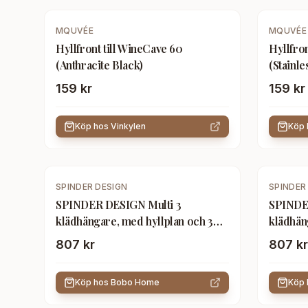
MQUVÉE
MQUVÉE
Hyllfront till WineCave 60
Hyllfron
(Anthracite Black)
(Stainle
159 kr
159 kr
Köp hos
Vinkylen
Köp
SPINDER DESIGN
SPINDER
SPINDER DESIGN Multi 3
SPINDE
klädhängare, med hyllplan och 3
klädhän
krokar - vitt stål
krokar -
807 kr
807 kr
Köp hos
Bobo Home
Köp