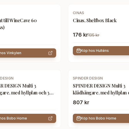
-
10
%
CINAS
t till WineCave 60
Cinas, Shelfbox Black
ss)
176 kr
195 kr
Köp hos
Hulténs
 hos
Vinkylen
 DESIGN
SPINDER DESIGN
R DESIGN Multi 3
SPINDER DESIGN Multi 3
gare, med hyllplan och 3
klädhängare, med hyllplan 
 svart stål
krokar - silkeslent taupe st
807 kr
 hos
Bobo Home
Köp hos
Bobo Home