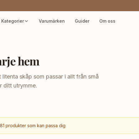
Kategorier
Varumärken
Guider
Om oss
varje hem
t litenta skåp som passar i allt från små
för ditt utrymme.
281
produkter som kan passa dig