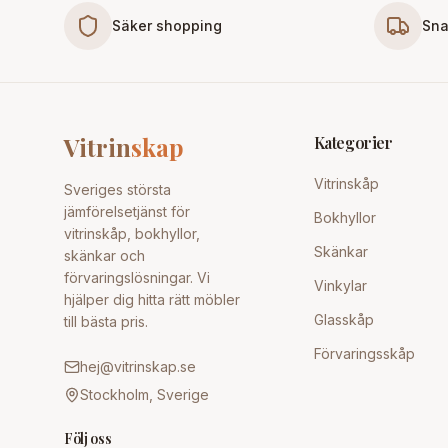
Säker shopping
Sna
Vitrin
skap
Kategorier
Vitrinskåp
Sveriges största
jämförelsetjänst för
Bokhyllor
vitrinskåp, bokhyllor,
Skänkar
skänkar och
förvaringslösningar. Vi
Vinkylar
hjälper dig hitta rätt möbler
Glasskåp
till bästa pris.
Förvaringsskåp
hej@vitrinskap.se
Stockholm, Sverige
Följ oss