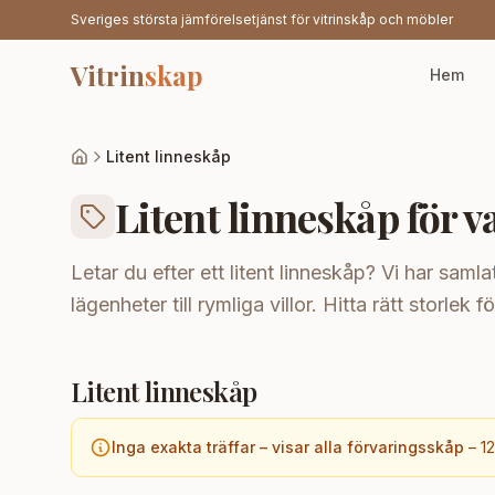
Sveriges största jämförelsetjänst för vitrinskåp och möbler
Vitrin
skap
Hem
Litent linneskåp
Litent linneskåp för 
Letar du efter ett litent linneskåp? Vi har samla
lägenheter till rymliga villor. Hitta rätt storlek 
Litent linneskåp
Inga exakta träffar – visar alla förvaringsskåp
–
1