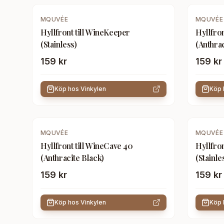
MQUVÉE
MQUVÉE
Hyllfront till WineKeeper
Hyllfro
(Stainless)
(Anthrac
159 kr
159 kr
Köp hos
Vinkylen
Köp
MQUVÉE
MQUVÉE
Hyllfront till WineCave 40
Hyllfron
(Anthracite Black)
(Stainle
159 kr
159 kr
Köp hos
Vinkylen
Köp