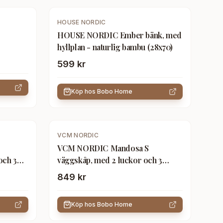
HOUSE NORDIC
HOUSE NORDIC Ember bänk, med
hyllplan - naturlig bambu (28x70)
599 kr
Köp hos
Bobo Home
VCM NORDIC
VCM NORDIC Mandosa S
och 3
väggskåp, med 2 luckor och 3
ål
hyllplan - glas och vitt trä
849 kr
Köp hos
Bobo Home