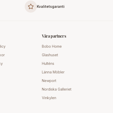
Kvalitetsgaranti
Våra partners
licy
Bobo Home
kor
Glashuset
cy
Hulténs
Länna Möbler
Newport
Nordiska Galleriet
Vinkylen