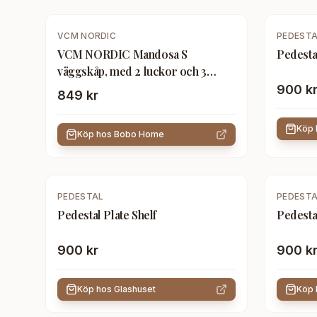
VCM NORDIC
PEDEST
VCM NORDIC Mandosa S
Pedestal
väggskåp, med 2 luckor och 3
hyllplan - glas och svart trä
900 k
849 kr
Köp
Köp hos
Bobo Home
PEDESTAL
PEDEST
Pedestal Plate Shelf
Pedesta
900 kr
900 k
Köp hos
Glashuset
Köp