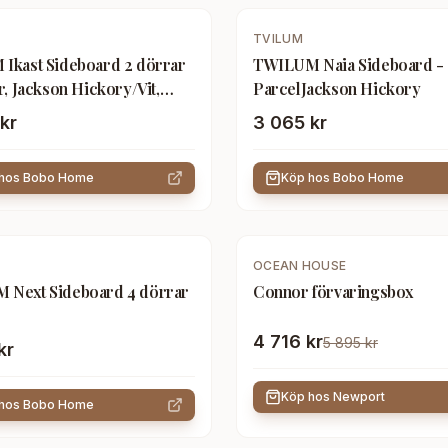
TVILUM
Ikast Sideboard 2 dörrar
TWILUM Naia Sideboard -
r, Jackson Hickory/Vit,
ParcelJackson Hickory
39,1 x 73 cm
kr
3 065 kr
 hos
Bobo Home
Köp hos
Bobo Home
-
20
%
OCEAN HOUSE
 Next Sideboard 4 dörrar
Connor förvaringsbox
4 716 kr
5 895 kr
kr
Köp hos
Newport
 hos
Bobo Home