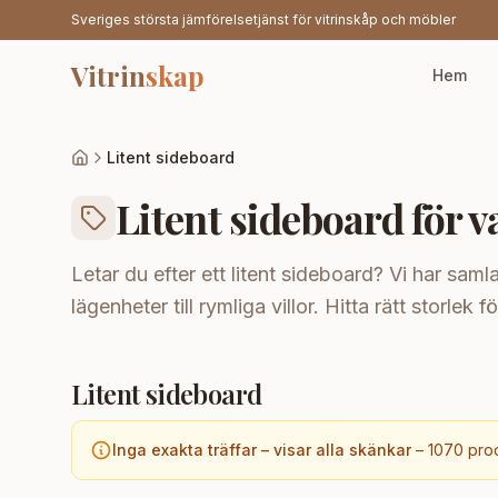
Sveriges största jämförelsetjänst för vitrinskåp och möbler
Vitrin
skap
Hem
Litent sideboard
Litent sideboard för 
Letar du efter ett litent sideboard? Vi har saml
lägenheter till rymliga villor. Hitta rätt storlek 
Litent sideboard
Inga exakta träffar – visar alla skänkar
–
1070
prod