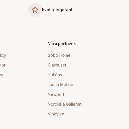
Kvalitetsgaranti
Våra partners
licy
Bobo Home
kor
Glashuset
cy
Hulténs
Länna Möbler
Newport
Nordiska Galleriet
Vinkylen