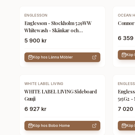
-
20
%
ENGLESSON
OCEAN 
Englesson - Stockholm 529WW
Connor 
Whitewash - Skänkar och
sideboards - Trä
6 359 
5 900 kr
Köp
Köp hos
Länna Möbler
-
10
%
WHITE LABEL LIVING
ENGLES
WHITE LABEL LIVING Sideboard
Engless
Guuji
515G2 -
Trä
6 927 kr
7 020 
Köp hos
Bobo Home
Köp