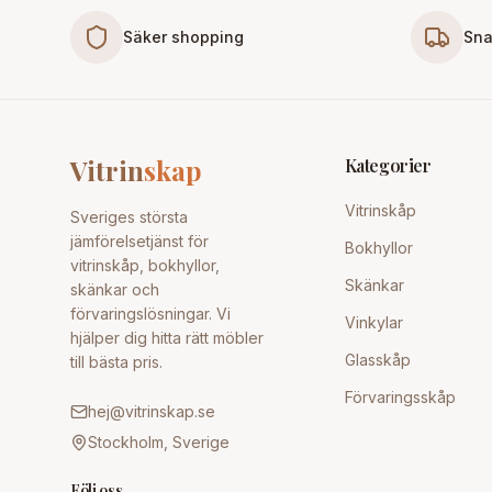
Säker shopping
Sna
Vitrin
skap
Kategorier
Vitrinskåp
Sveriges största
jämförelsetjänst för
Bokhyllor
vitrinskåp, bokhyllor,
Skänkar
skänkar och
förvaringslösningar. Vi
Vinkylar
hjälper dig hitta rätt möbler
Glasskåp
till bästa pris.
Förvaringsskåp
hej@vitrinskap.se
Stockholm, Sverige
Följ oss