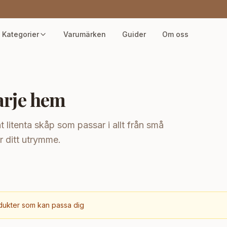
Kategorier
Varumärken
Guider
Om oss
varje hem
at litenta skåp som passar i allt från små
för ditt utrymme.
ukter som kan passa dig