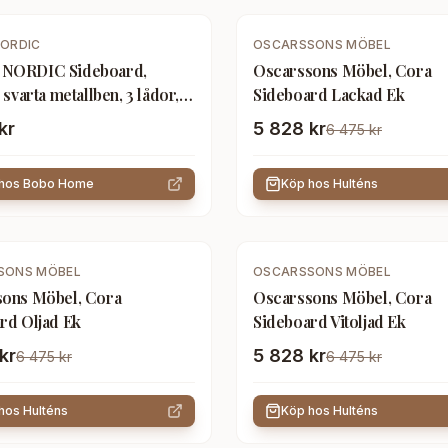
-
10
%
ORDIC
OSCARSSONS MÖBEL
NORDIC Sideboard,
Oscarssons Möbel, Cora
 svarta metallben, 3 lådor, 2
Sideboard Lackad Ek
 150x40x74 cm
kr
5 828 kr
6 475 kr
 hos
Bobo Home
Köp hos
Hulténs
-
10
%
SONS MÖBEL
OSCARSSONS MÖBEL
ons Möbel, Cora
Oscarssons Möbel, Cora
rd Oljad Ek
Sideboard Vitoljad Ek
kr
5 828 kr
6 475 kr
6 475 kr
 hos
Hulténs
Köp hos
Hulténs