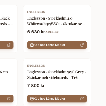
-
15
%
ENGLESSON
 Black
Englesson - Stockholm 2.0
ards -
Whitewash 515WW2 - Skänkar och
sideboards - Trä
6 630 kr
7 800 kr
Köp hos
Länna Möbler
ENGLESSON
96 cm
Englesson - Stockholm 515G Grey -
Skänkar och sideboards - Trä
7 800 kr
Köp hos
Länna Möbler