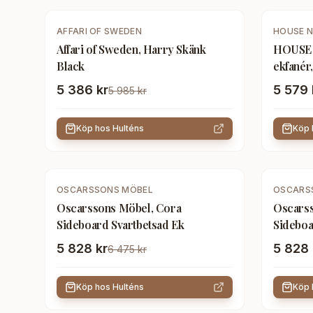
-
10
%
AFFARI OF SWEDEN
HOUSE N
Affari of Sweden, Harry Skänk
HOUSE 
Black
ekfanér,
luckor,
5 386 kr
5 579 
5 985 kr
Köp hos
Hulténs
Köp
-
10
%
-
10
%
OSCARSSONS MÖBEL
OSCARS
Oscarssons Möbel, Cora
Oscarss
Sideboard Svartbetsad Ek
Sideboa
5 828 kr
5 828 
6 475 kr
Köp hos
Hulténs
Köp