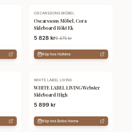
-
10
%
OSCARSSONS MÖBEL
Oscarssons Möbel, Cora
Sideboard Rökt Ek
5 828 kr
6 475 kr
Köp hos
Hulténs
WHITE LABEL LIVING
WHITE LABEL LIVING Webster
Sideboard High
5 899 kr
Köp hos
Bobo Home