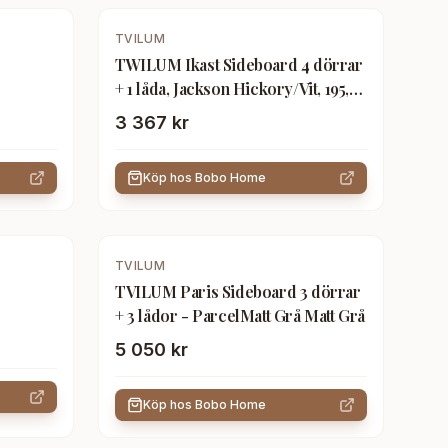
TVILUM
TWILUM Ikast Sideboard 4 dörrar
+ 1 låda, Jackson Hickory/Vit, 195,7 x
39,1 x 73 cm
3 367 kr
Köp hos
Bobo Home
TVILUM
TVILUM Paris Sideboard 3 dörrar
+ 3 lådor - ParcelMatt Grå Matt Grå
5 050 kr
Köp hos
Bobo Home