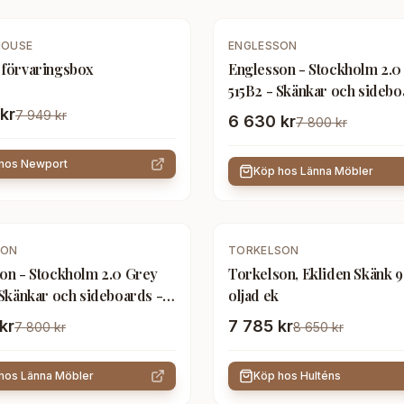
-
15
%
HOUSE
ENGLESSON
förvaringsbox
Englesson - Stockholm 2.0
515B2 - Skänkar och sidebo
Trä
kr
7 949 kr
6 630 kr
7 800 kr
 hos
Newport
Köp hos
Länna Möbler
-
10
%
SON
TORKELSON
on - Stockholm 2.0 Grey
Torkelson, Ekliden Skänk 
 Skänkar och sideboards -
oljad ek
kr
7 785 kr
7 800 kr
8 650 kr
 hos
Länna Möbler
Köp hos
Hulténs