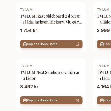
TVILUM
TVILUM
TVILUM Ikast Sideboard 2 dörrar
TVILUM 
+ 1 låda, Jackson Hickory/Vit, 98,7 x
+ 3 lådo
39,1 x 73 cm
147,2 x 
1 754 kr
2 999 
Köp hos
Bobo Home
Köp
TVILUM
TVILUM
TVILUM Next Sideboard 2 dörrar
TWILUM
+ 2 lådor
+ 1 låda
3 492 kr
4 164 
Köp hos
Bobo Home
Köp