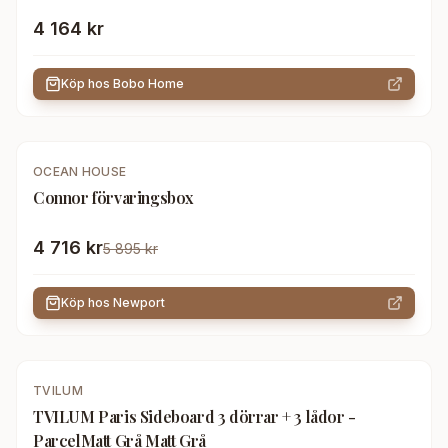
4 164 kr
Köp hos
Bobo Home
-
20
%
OCEAN HOUSE
Connor förvaringsbox
4 716 kr
5 895 kr
Köp hos
Newport
TVILUM
TVILUM Paris Sideboard 3 dörrar + 3 lådor -
ParcelMatt Grå Matt Grå