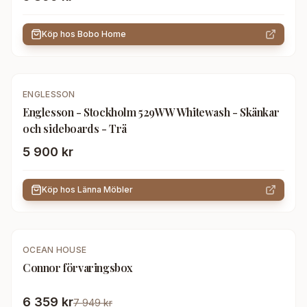
Köp hos
Bobo Home
ENGLESSON
Englesson - Stockholm 529WW Whitewash - Skänkar
och sideboards - Trä
5 900 kr
Köp hos
Länna Möbler
-
20
%
OCEAN HOUSE
Connor förvaringsbox
6 359 kr
7 949 kr