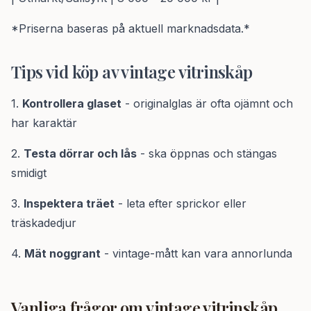
*Priserna baseras på aktuell marknadsdata.*
Tips vid köp av vintage vitrinskåp
1.
Kontrollera glaset
- originalglas är ofta ojämnt och
har karaktär
2.
Testa dörrar och lås
- ska öppnas och stängas
smidigt
3.
Inspektera träet
- leta efter sprickor eller
träskadedjur
4.
Mät noggrant
- vintage-mått kan vara annorlunda
Vanliga frågor om
vintage vitrinskåp