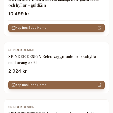
och hyllor - guldjärn
10 499 kr
Köp hos
Bobo Home
SPINDER DESIGN
SPINDER DESIGN Retro väggmonterad skohylla -
rent orange stål
2 924 kr
Köp hos
Bobo Home
SPINDER DESIGN