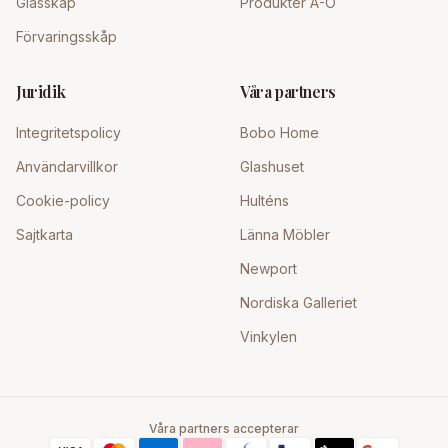
Glasskåp
Produkter A-Ö
Förvaringsskåp
Juridik
Våra partners
Integritetspolicy
Bobo Home
Användarvillkor
Glashuset
Cookie-policy
Hulténs
Sajtkarta
Länna Möbler
Newport
Nordiska Galleriet
Vinkylen
Våra partners accepterar