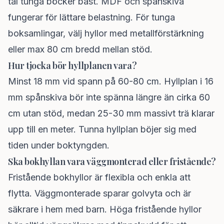
tål tunga böcker bäst. MDF och spånskiva
fungerar för lättare belastning. För tunga
boksamlingar, välj hyllor med metallförstärkning
eller max 80 cm bredd mellan stöd.
Hur tjocka bör hyllplanen vara?
Minst 18 mm vid spann på 60-80 cm. Hyllplan i 16
mm spånskiva bör inte spänna längre än cirka 60
cm utan stöd, medan 25-30 mm massivt trä klarar
upp till en meter. Tunna hyllplan böjer sig med
tiden under boktyngden.
Ska bokhyllan vara väggmonterad eller fristående?
Fristående bokhyllor är flexibla och enkla att
flytta. Väggmonterade sparar golvyta och är
säkrare i hem med barn. Höga fristående hyllor