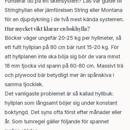
Funderar du på ett skensystem? Läs vår
guide till
Stringhyllan
eller jämförelsen
String eller Montana
för en djupdykning i de två mest kända systemen.
Hur mycket vikt klarar en bokhylla?
Böcker väger ungefär 20-25 kg per hyllmeter, så
ett fullt hyllplan på 80 cm bär runt 15-20 kg. För
att hyllplanen inte ska böja sig bör de vara minst
18 mm tjocka vid spann på 60-80 cm. Massivt trä
och plywood bär betydligt mer än spånskiva i
samma tjocklek.
Det vanligaste problemet är så kallad hyllbuk:
hyllplan som långsamt böjer sig under konstant
boktyngd. Det syns ofta först efter månader eller
år. Som tumregel gäller följande för spannet