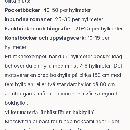
olika plats:
Pocketböcker:
40-50 per hyllmeter
Inbundna romaner:
25-30 per hyllmeter
Fackböcker och biografier:
20-25 per hyllmeter
Konstböcker och uppslagsverk:
10-15 per
hyllmeter
Ett räkneexempel: har du 6 hyllmeter böcker idag
behöver du en hylla med minst 7-8 hyllmeter. Det
motsvarar en bred bokhylla på cirka 160 cm med
fem hyllplan, eller två standardhyllor på 80 cm.
Jämför gärna mått och modeller i vår
kategori för
bokhyllor
.
Vilket material är bäst för en bokhylla?
Massivt trä är bäst för tunga boksamlingar - det