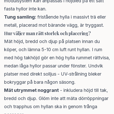
modulsystem kan anpassas i höjdled på ett sätt
fasta hyllor inte kan.
Tung samling:
fristående hylla i massivt trä eller
metall, placerad mot bärande vägg, är tryggast.
Hur väljer man rätt storlek och placering?
Mät höjd, bredd och djup på platsen innan du
köper, och lämna 5-10 cm luft runt hyllan. I rum
med hög takhöjd gör en hög hylla rummet rättvisa,
medan låga hyllor passar under fönster. Undvik
platser med direkt solljus - UV-strålning bleker
bokryggar på bara någon säsong.
Mät utrymmet noggrant
- inkludera höjd till tak,
bredd och djup. Glöm inte att mäta dörröppningar
och trapphus om hyllan ska in genom trånga