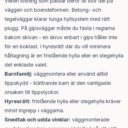
Vilken lösning som passar beror till stor del på
väggen och boendeformen. Betong- och
tegelväggar klarar tunga hyllsystem med rätt
plugg. På gipsväggar måste du fästa i reglarna
bakom skivan - en skruv enbart i gips håller inte
för en boklast. I hyresrätt där du vill minimera
håltagning är en fristående hylla eller en stegehylla
det enklaste valet.
Barnfamilj:
väggmontera eller använd alltid
tippskydd - klättrande barn är den vanligaste
orsaken till tippolyckor.
Hyresrätt:
fristående hylla eller stegehylla kräver
minst ingrepp i väggarna.
Snedtak och udda vinklar:
väggmonterade