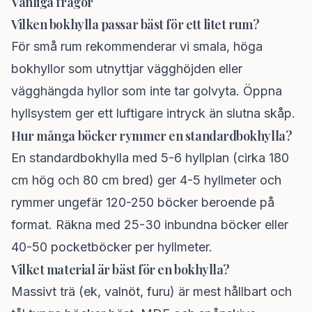
Vanliga frågor
Vilken bokhylla passar bäst för ett litet rum?
För små rum rekommenderar vi smala, höga
bokhyllor som utnyttjar vägghöjden eller
vägghängda hyllor som inte tar golvyta. Öppna
hyllsystem ger ett luftigare intryck än slutna skåp.
Hur många böcker rymmer en standardbokhylla?
En standardbokhylla med 5-6 hyllplan (cirka 180
cm hög och 80 cm bred) ger 4-5 hyllmeter och
rymmer ungefär 120-250 böcker beroende på
format. Räkna med 25-30 inbundna böcker eller
40-50 pocketböcker per hyllmeter.
Vilket material är bäst för en bokhylla?
Massivt trä (ek, valnöt, furu) är mest hållbart och