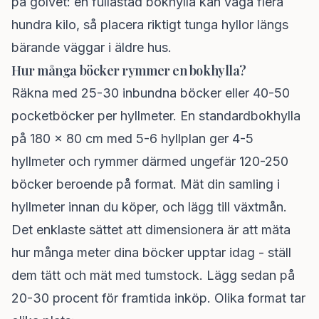
på golvet: en fullastad bokhylla kan väga flera
hundra kilo, så placera riktigt tunga hyllor längs
bärande väggar i äldre hus.
Hur många böcker rymmer en bokhylla?
Räkna med 25-30 inbundna böcker eller 40-50
pocketböcker per hyllmeter. En standardbokhylla
på 180 x 80 cm med 5-6 hyllplan ger 4-5
hyllmeter och rymmer därmed ungefär 120-250
böcker beroende på format. Mät din samling i
hyllmeter innan du köper, och lägg till växtmån.
Det enklaste sättet att dimensionera är att mäta
hur många meter dina böcker upptar idag - ställ
dem tätt och mät med tumstock. Lägg sedan på
20-30 procent för framtida inköp. Olika format tar