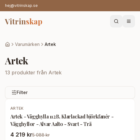
hej@vitrinskap.se
Vitrin
skap
Varumärken
Artek
Artek
13
produkter från
Artek
Filter
-
17
%
ARTEK
Artek - Vägghylla 112B, Klarlackad björkfanér -
Vägghyllor - Alvar Aalto - Svart - Trä
4 219 kr
5 088 kr