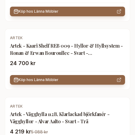
Köp hos
Länna Möbler
ARTEK
Artek - Kaari Shelf REB 009 - Hyllor & Hyllsystem -
Ronan & Erwan Bouroullec - Svart -
Metall/Trä/Syntetiskt
24 700 kr
Köp hos
Länna Möbler
-
17
%
ARTEK
Artek - Vägghylla 112B, Klarlackad björkfanér -
Vägghyllor - Alvar Aalto - Svart - Trä
4 219 kr
5 088 kr