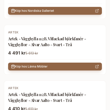
Köp hos
Nordiska Galleriet
-
20
%
ARTEK
Artek - Vägghylla 112B, Vitlackad björkfanér -
Vägghyllor - Alvar Aalto - Svart - Trä
4 491 kr
5 613 kr
Köp hos
Länna Möbler
-
21
%
ARTEK
Artek - Vägghylla 112B, Vitlackad björkfanér -
Vägghyllor - Alvar Aalto - Svart - Trä
4 410 kr
5 613 kr