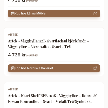
4 739 kr
5 613 kr
Köp hos
Länna Möbler
-
16
%
ARTEK
Artek - Vägghylla 112B, Svartlackad björkfanér -
Vägghyllor - Alvar Aalto - Svart - Trä
4 739 kr
5 613 kr
Köp hos
Nordiska Galleriet
ARTEK
Artek - Kaari Shelf REB 008 - Vägghyllor - Ronan &
Erwan Bouroullec - Svart - Metall/Trä/Syntetiskt