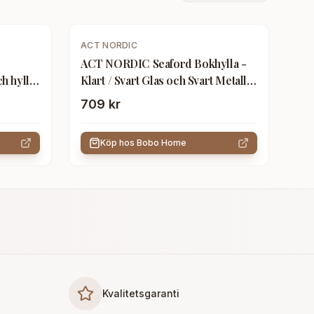
ACT NORDIC
ACT NORDIC Seaford Bokhylla -
h hylla
Klart / Svart Glas och Svart Metall,
h svart
med 2 Hyllplan
709 kr
Köp hos
Bobo Home
Kvalitetsgaranti