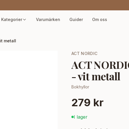
Kategorier
Varumärken
Guider
Om oss
t metall
ACT NORDIC
ACT NORDIC 
- vit metall
Bokhyllor
279 kr
I lager