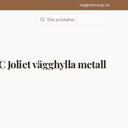
hej@vitrinskap.se
Joliet vägghylla metall