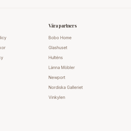
Våra partners
licy
Bobo Home
kor
Glashuset
cy
Hulténs
Länna Möbler
Newport
Nordiska Galleriet
Vinkylen