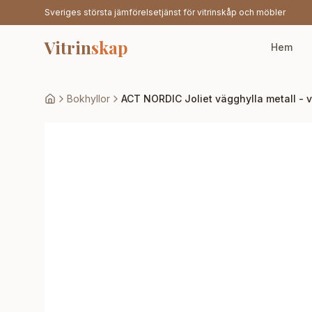
Sveriges största jämförelsetjänst för vitrinskåp och möbler
Vitrin
skap
Hem
Bokhyllor
ACT NORDIC Joliet vägghylla metall - vi