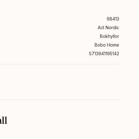
68413
Act Nordic
Bokhyllor
Bobo Home
5713941195142
ll