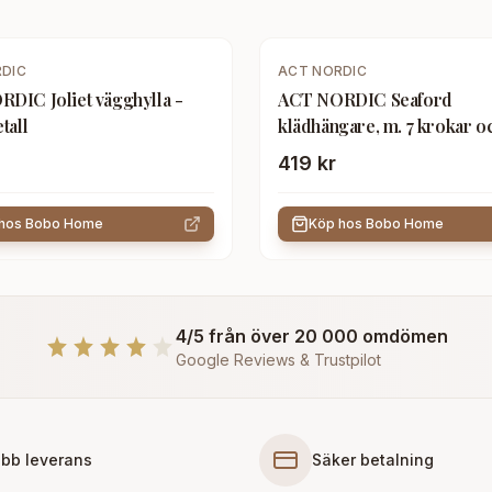
DIC
ACT NORDIC
DIC Joliet vägghylla -
ACT NORDIC Seaford
tall
klädhängare, m. 7 krokar oc
- naturligt vild ekpapper oc
419 kr
metall
 hos
Bobo Home
Köp hos
Bobo Home
4/5 från över 20 000 omdömen
Google Reviews & Trustpilot
bb leverans
Säker betalning