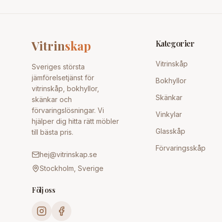
Vitrin
skap
Kategorier
Vitrinskåp
Sveriges största
jämförelsetjänst för
Bokhyllor
vitrinskåp, bokhyllor,
Skänkar
skänkar och
förvaringslösningar. Vi
Vinkylar
hjälper dig hitta rätt möbler
Glasskåp
till bästa pris.
Förvaringsskåp
hej@vitrinskap.se
Stockholm, Sverige
Följ oss