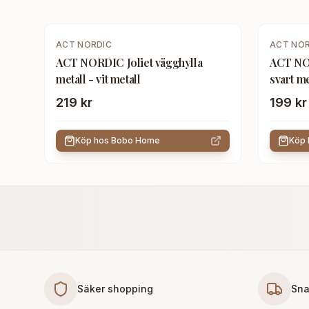
ACT NORDIC
ACT NOR
ACT NORDIC Joliet vägghylla
ACT NOR
metall - vit metall
svart me
219 kr
199 kr
Köp hos
Bobo Home
Köp
Säker shopping
Sna