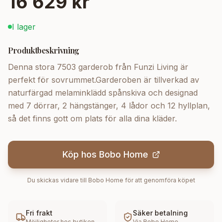
16 629 kr
I lager
Produktbeskrivning
Denna stora 7503 garderob från Funzi Living är
perfekt för sovrummet.Garderoben är tillverkad av
naturfärgad melaminklädd spånskiva och designad
med 7 dörrar, 2 hängstänger, 4 lådor och 12 hyllplan,
så det finns gott om plats för alla dina kläder.
Köp hos
Bobo Home
Du skickas vidare till
Bobo Home
för att genomföra köpet
Fri frakt
Säker betalning
Möjligheter hos butiken
Via
Bobo Home