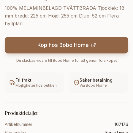
100% MELAMINBELAGD TVÄTTBRÄDA Tjocklek: 18
mm bredd: 225 cm Höjd: 255 cm Djup: 52 cm Flera
hyllplan
Köp hos
Bobo Home
Du skickas vidare till
Bobo Home
för att genomföra köpet
Fri frakt
Säker betalning
Möjligheter hos butiken
Via
Bobo Home
Produktdetaljer
Artikelnummer
107176
Varumärke
Funzi Living