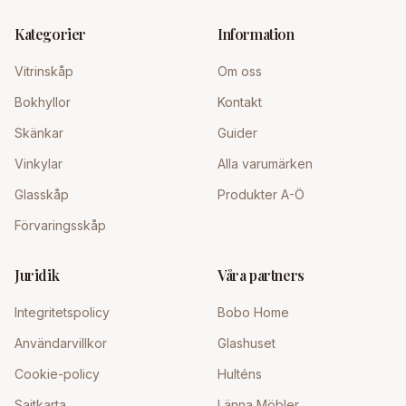
Kategorier
Information
Vitrinskåp
Om oss
Bokhyllor
Kontakt
Skänkar
Guider
Vinkylar
Alla varumärken
Glasskåp
Produkter A-Ö
Förvaringsskåp
Juridik
Våra partners
Integritetspolicy
Bobo Home
Användarvillkor
Glashuset
Cookie-policy
Hulténs
Sajtkarta
Länna Möbler