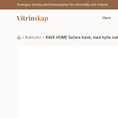
Sveriges största jämförelsetjänst för vitrinskåp och möbler
Vitrin
skap
Hem
Bokhyllor
KAVE HOME Safara bänk, med hylla nat