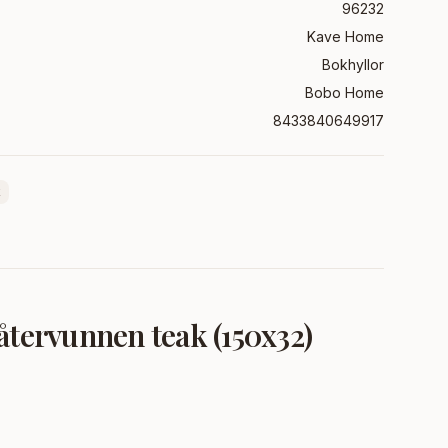
96232
Kave Home
Bokhyllor
Bobo Home
8433840649917
k
tervunnen teak (150x32)