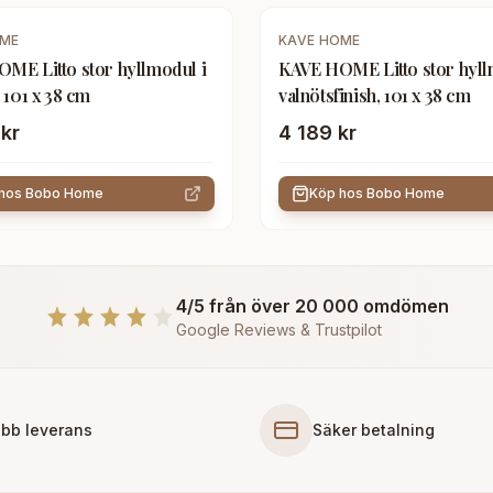
OME
KAVE HOME
ME Litto stor hyllmodul i
KAVE HOME Litto stor hyll
 101 x 38 cm
valnötsfinish, 101 x 38 cm
kr
4 189 kr
 hos
Bobo Home
Köp hos
Bobo Home
4/5 från över 20 000 omdömen
Google Reviews & Trustpilot
bb leverans
Säker betalning