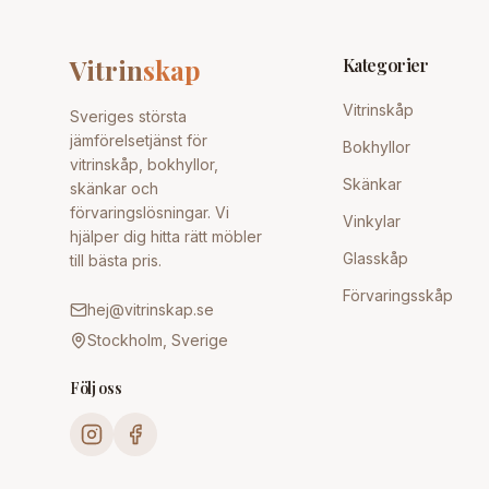
Vitrin
skap
Kategorier
Vitrinskåp
Sveriges största
jämförelsetjänst för
Bokhyllor
vitrinskåp, bokhyllor,
Skänkar
skänkar och
förvaringslösningar. Vi
Vinkylar
hjälper dig hitta rätt möbler
Glasskåp
till bästa pris.
Förvaringsskåp
hej@vitrinskap.se
Stockholm, Sverige
Följ oss