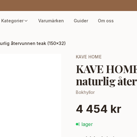
Kategorier
Varumärken
Guider
Om oss
urlig återvunnen teak (150x32)
KAVE HOME
KAVE HOME S
naturlig åte
Bokhyllor
4 454 kr
I lager