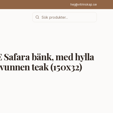
hej@vitrinskap.se
afara bänk, med hylla
rvunnen teak (150x32)