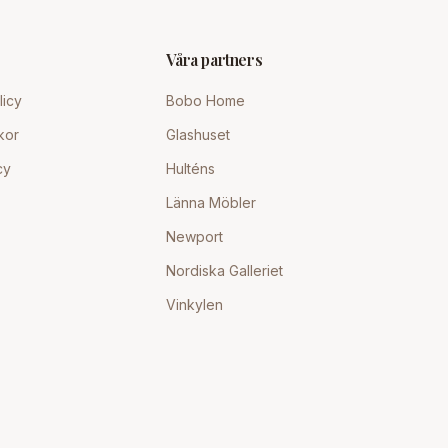
Våra partners
licy
Bobo Home
kor
Glashuset
cy
Hulténs
Länna Möbler
Newport
Nordiska Galleriet
Vinkylen