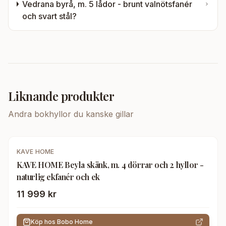
Vedrana byrå, m. 5 lådor - brunt valnötsfanér
och svart stål
?
Liknande produkter
Andra
bokhyllor
du kanske gillar
KAVE HOME
KAVE HOME Beyla skänk, m. 4 dörrar och 2 hyllor -
naturlig ekfanér och ek
11 999 kr
Köp hos
Bobo Home