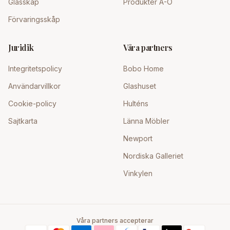
Glasskåp
Produkter A-Ö
Förvaringsskåp
Juridik
Våra partners
Integritetspolicy
Bobo Home
Användarvillkor
Glashuset
Cookie-policy
Hulténs
Sajtkarta
Länna Möbler
Newport
Nordiska Galleriet
Vinkylen
Våra partners accepterar