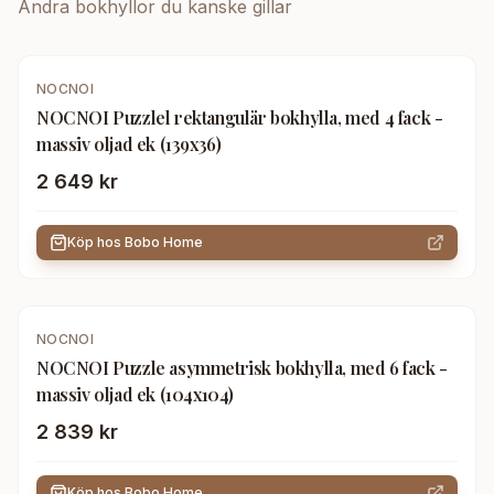
Andra
bokhyllor
du kanske gillar
NOCNOI
NOCNOI Puzzlel rektangulär bokhylla, med 4 fack -
massiv oljad ek (139x36)
2 649 kr
Köp hos
Bobo Home
NOCNOI
NOCNOI Puzzle asymmetrisk bokhylla, med 6 fack -
massiv oljad ek (104x104)
2 839 kr
Köp hos
Bobo Home