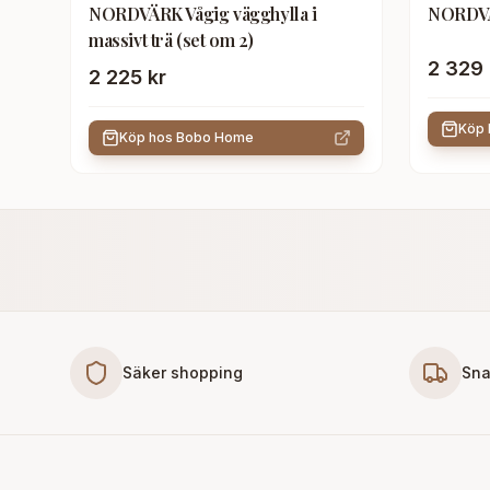
NORDVÄRK Vågig vägghylla i
NORDVÄR
massivt trä (set om 2)
2 329 
2 225 kr
Köp
Köp hos
Bobo Home
Säker shopping
Sna