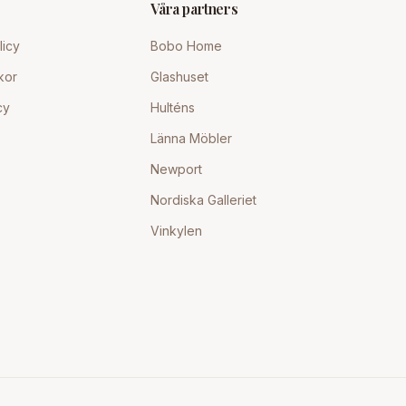
Våra partners
licy
Bobo Home
kor
Glashuset
cy
Hulténs
Länna Möbler
Newport
Nordiska Galleriet
Vinkylen