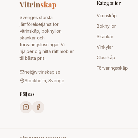
Vitrin
skap
Kategorier
Vitrinskåp
Sveriges största
jämförelsetjänst för
Bokhyllor
vitrinskåp, bokhyllor,
Skänkar
skänkar och
förvaringslösningar. Vi
Vinkylar
hjälper dig hitta rätt möbler
Glasskåp
till bästa pris.
Förvaringsskåp
hej@vitrinskap.se
Stockholm, Sverige
Följ oss