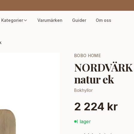
Kategorier
Varumärken
Guider
Om oss
k
BOBO HOME
NORDVÄRK Ma
natur ek
Bokhyllor
2 224 kr
I lager