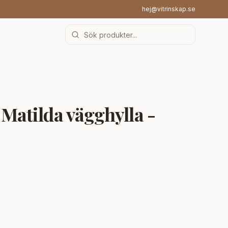
hej@vitrinskap.se
tilda vägghylla -