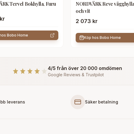
K Tervel Bokhylla, Furu
NORDVÄRK Reve vägghylla,
och vit
kr
2 073 kr
 hos
Bobo Home
Köp hos
Bobo Home
4/5 från över 20 000 omdömen
Google Reviews & Trustpilot
bb leverans
Säker betalning