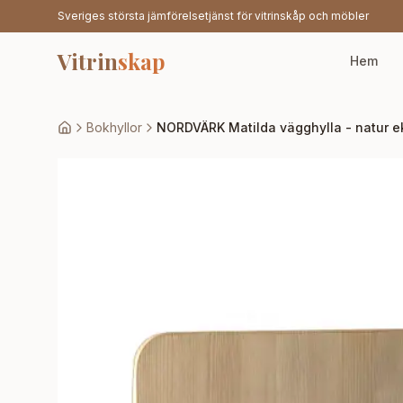
Sveriges största jämförelsetjänst för vitrinskåp och möbler
Vitrin
skap
Hem
Bokhyllor
NORDVÄRK Matilda vägghylla - natur e