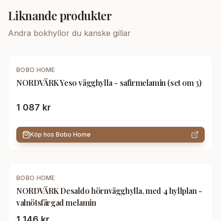
Liknande produkter
Andra
bokhyllor
du kanske gillar
BOBO HOME
NORDVÄRK Yeso vägghylla - safirmelamin (set om 3)
1 087 kr
Köp hos
Bobo Home
BOBO HOME
NORDVÄRK Desaldo hörnvägghylla, med 4 hyllplan -
valnötsfärgad melamin
1 146 kr