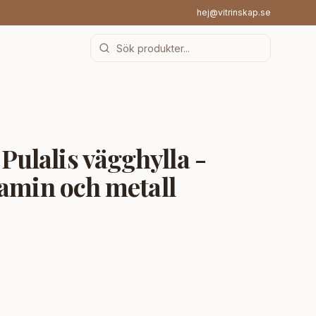
hej@vitrinskap.se
lalis vägghylla -
amin och metall