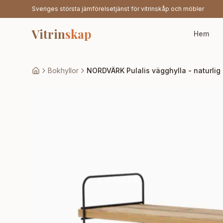
Sveriges största jämförelsetjänst för vitrinskåp och möbler
Vitrin
skap
Hem
Bokhyllor
NORDVÄRK Pulalis vägghylla - naturlig