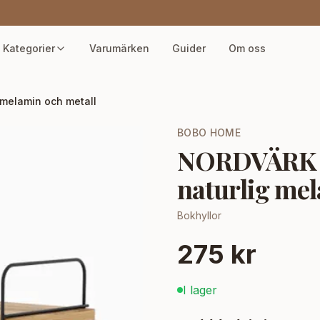
Kategorier
Varumärken
Guider
Om oss
 melamin och metall
BOBO HOME
NORDVÄRK Pu
naturlig mel
Bokhyllor
275 kr
I lager