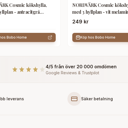
RK Cosmic kökshylla,
NORDVÄRK Cosmic kökshy
llplan - antracitgrå
med 3 hyllplan - vit melami
n
249 kr
 hos
Bobo Home
Köp hos
Bobo Home
4/5 från över 20 000 omdömen
Google Reviews & Trustpilot
bb leverans
Säker betalning