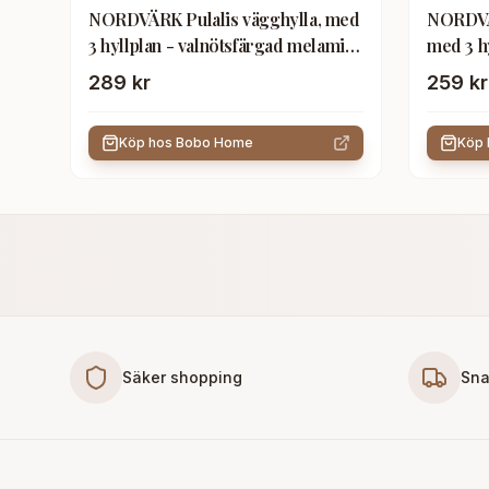
NORDVÄRK Pulalis vägghylla, med
NORDVÄ
3 hyllplan - valnötsfärgad melamin
med 3 hy
och metall
melami
289 kr
259 kr
Köp hos
Bobo Home
Köp
Säker shopping
Sna