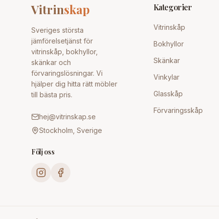
Vitrin
skap
Kategorier
Vitrinskåp
Sveriges största
jämförelsetjänst för
Bokhyllor
vitrinskåp, bokhyllor,
Skänkar
skänkar och
förvaringslösningar. Vi
Vinkylar
hjälper dig hitta rätt möbler
Glasskåp
till bästa pris.
Förvaringsskåp
hej@vitrinskap.se
Stockholm, Sverige
Följ oss