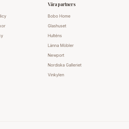
Våra partners
licy
Bobo Home
kor
Glashuset
cy
Hulténs
Länna Möbler
Newport
Nordiska Galleriet
Vinkylen