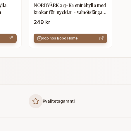
lla,
NORDVÄRK 213-Ka entréhylla med
n
krokar för nycklar - valnötsfärgat
trä
249 kr
Köp hos
Bobo Home
Kvalitetsgaranti