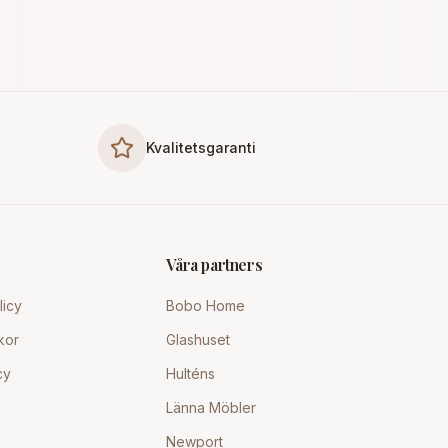
Kvalitetsgaranti
Våra partners
licy
Bobo Home
kor
Glashuset
cy
Hulténs
Länna Möbler
Newport