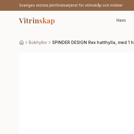
Sveriges största jämförelsetjänst för vitrinskåp och möbler
Vitrin
skap
Hem
Bokhyllor
SPINDER DESIGN Rex hatthylla, med 1 hy