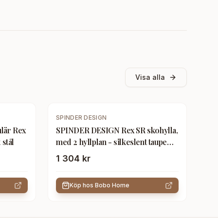
Visa alla
SPINDER DESIGN
lär Rex
SPINDER DESIGN Rex SR skohylla,
 stål
med 2 hyllplan - silkeslent taupe
stål (B:70)
1 304 kr
Köp hos
Bobo Home