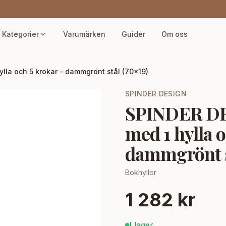
Kategorier
Varumärken
Guider
Om oss
lla och 5 krokar - dammgrönt stål (70x19)
SPINDER DESIGN
SPINDER DES
med 1 hylla o
dammgrönt s
Bokhyllor
1 282 kr
I lager