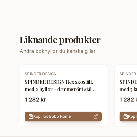
Liknande produkter
Andra
bokhyllor
du kanske gillar
SPINDER DESIGN
SPINDER
SPINDER DESIGN Rex skoställ,
SPINDER
med 2 hyllor - dammgrönt stål
med 5 kr
(70x29)
(B:70)
1 282 kr
1 282 
Köp hos
Bobo Home
Köp