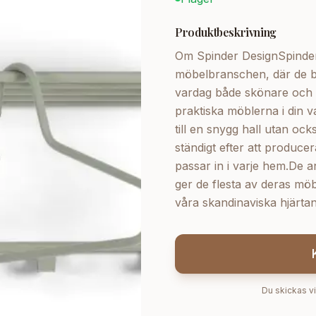
Produktbeskrivning
Om Spinder DesignSpinder
möbelbranschen, där de bi
vardag både skönare och 
praktiska möblerna i din va
till en snygg hall utan ocks
ständigt efter att produc
passar in i varje hem.De a
ger de flesta av deras möb
våra skandinaviska hjärtan
Du skickas vi