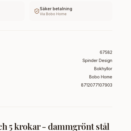
Säker betalning
Via
Bobo Home
67582
Spinder Design
Bokhyllor
Bobo Home
8712077107903
ch 5 krokar - dammgrönt stål