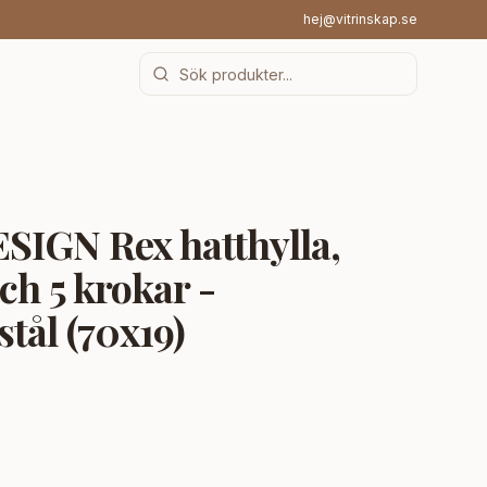
hej@vitrinskap.se
IGN Rex hatthylla,
ch 5 krokar -
tål (70x19)