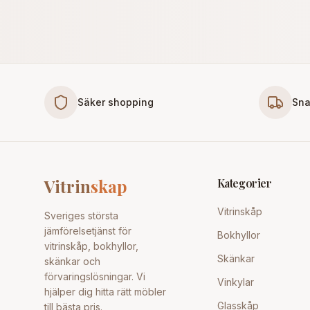
Säker shopping
Sna
Vitrin
skap
Kategorier
Vitrinskåp
Sveriges största
jämförelsetjänst för
Bokhyllor
vitrinskåp, bokhyllor,
Skänkar
skänkar och
förvaringslösningar. Vi
Vinkylar
hjälper dig hitta rätt möbler
Glasskåp
till bästa pris.