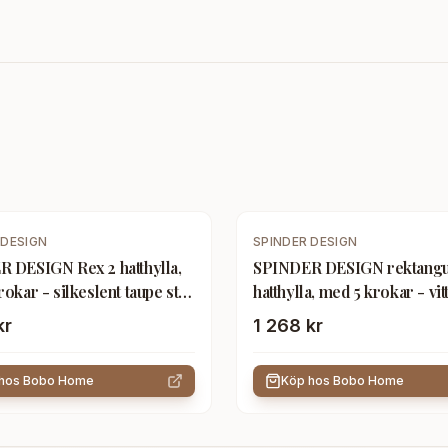
 DESIGN
SPINDER DESIGN
 DESIGN Rex 2 hatthylla,
SPINDER DESIGN rektangu
okar - silkeslent taupe stål
hatthylla, med 5 krokar - vitt
kr
1 268 kr
 hos
Bobo Home
Köp hos
Bobo Home