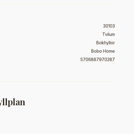
30103
Tvilum
Bokhyllor
Bobo Home
5706887970287
yllplan