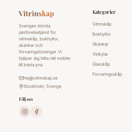
Vitrin
skap
Kategorier
Vitrinskåp
Sveriges största
jämförelsetjänst för
Bokhyllor
vitrinskåp, bokhyllor,
Skänkar
skänkar och
förvaringslösningar. Vi
Vinkylar
hjälper dig hitta rätt möbler
Glasskåp
till bästa pris.
Förvaringsskåp
hej@vitrinskap.se
Stockholm, Sverige
Följ oss