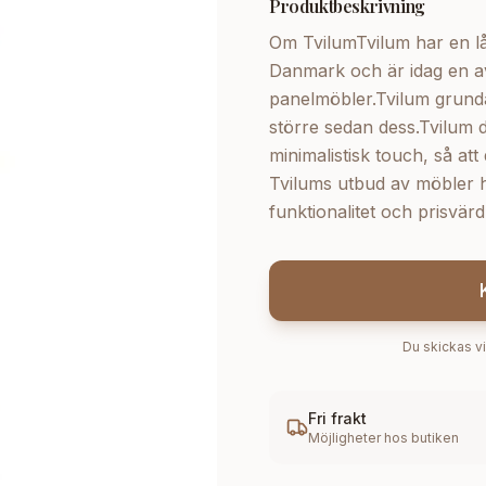
Produktbeskrivning
Om TvilumTvilum har en lång
Danmark och är idag en av
panelmöbler.Tvilum grunda
större sedan dess.Tvilum 
minimalistisk touch, så at
Tvilums utbud av möbler hi
funktionalitet och prisv
Du skickas vi
Fri frakt
Möjligheter hos butiken