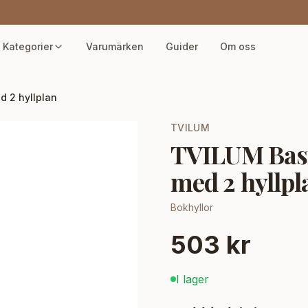
Kategorier
Varumärken
Guider
Om oss
d 2 hyllplan
TVILUM
TVILUM Basic
med 2 hyllpl
Bokhyllor
503 kr
I lager