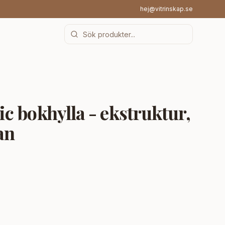
hej@vitrinskap.se
 bokhylla - ekstruktur,
an