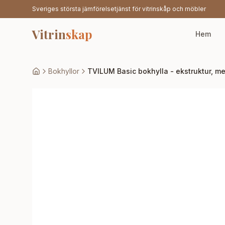
Sveriges största jämförelsetjänst för vitrinskåp och möbler
Vitrin
skap
Hem
Bokhyllor
TVILUM Basic bokhylla - ekstruktur, me