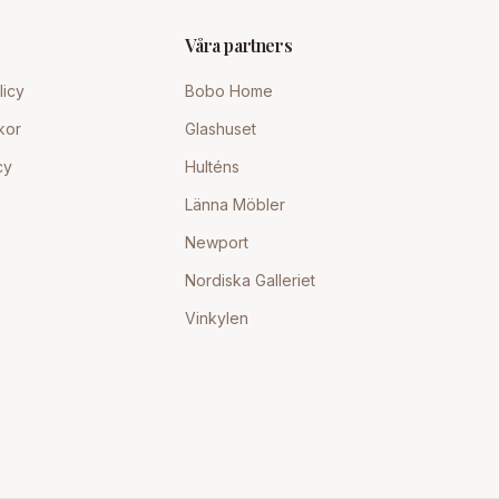
Våra partners
licy
Bobo Home
kor
Glashuset
cy
Hulténs
Länna Möbler
Newport
Nordiska Galleriet
Vinkylen