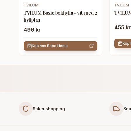
TVILUM
TVILUM
TVILUM Basic bokhylla - vit, med 2
TVILUM 
hyllplan
455 kr
496 kr
Köp
Köp hos
Bobo Home
Säker shopping
Sna