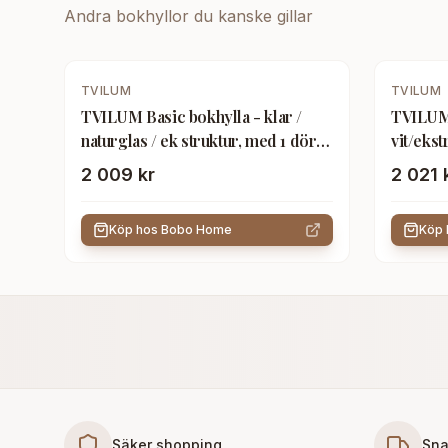
Andra
bokhyllor
du kanske gillar
TVILUM
TVILUM
TVILUM Basic bokhylla - klar /
TVILUM 
naturglas / ek struktur, med 1 dörr
vit/ekst
och 2 hyllplan
dörr
2 009 kr
2 021 
Köp hos
Bobo Home
Köp
Säker shopping
Sna