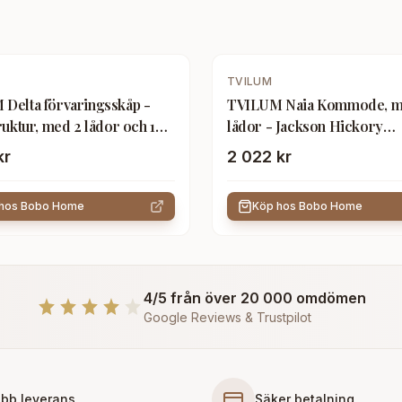
TVILUM
Delta förvaringsskåp -
TVILUM Naia Kommode, m.
ruktur, med 2 lådor och 1
lådor - Jackson Hickory
naturspånskiva
kr
2 022 kr
 hos
Bobo Home
Köp hos
Bobo Home
4/5 från över 20 000 omdömen
Google Reviews & Trustpilot
bb leverans
Säker betalning