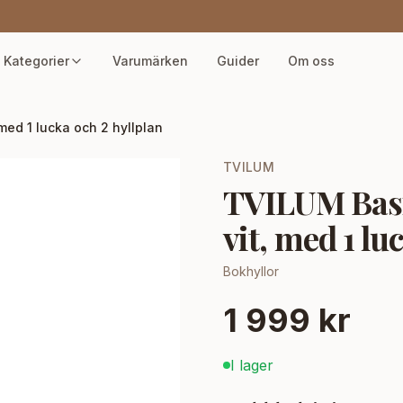
Kategorier
Varumärken
Guider
Om oss
 med 1 lucka och 2 hyllplan
TVILUM
TVILUM Basic
vit, med 1 lu
Bokhyllor
1 999 kr
I lager