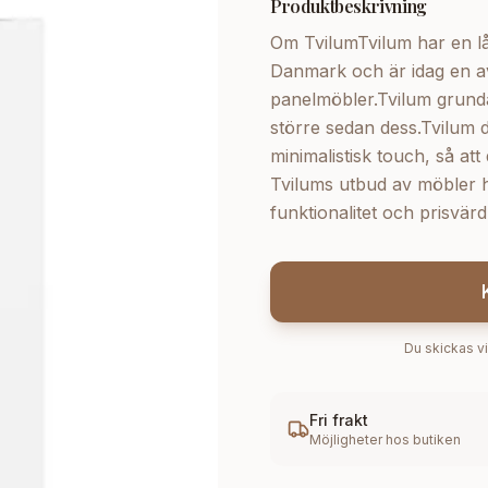
Produktbeskrivning
Om TvilumTvilum har en lång
Danmark och är idag en av
panelmöbler.Tvilum grunda
större sedan dess.Tvilum 
minimalistisk touch, så at
Tvilums utbud av möbler hi
funktionalitet och prisv
Du skickas vi
Fri frakt
Möjligheter hos butiken