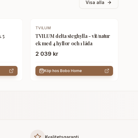
Visa alla
TVILUM
 5
TVILUM delta steghylla - vit/natur
ek med 4 hyllor och 1 låda
2 039 kr
Köp hos
Bobo Home
Kvalitetsgaranti