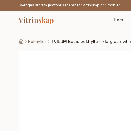
Sveriges största jämförelsetjänst för vitrinskåp och möbler
Vitrin
skap
Hem
Bokhyllor
TVILUM Basic bokhylla - klarglas / vit,