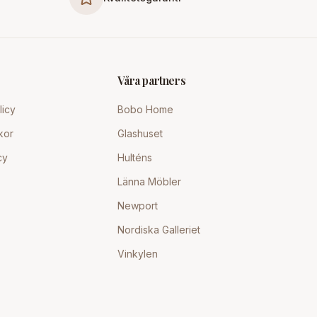
Våra partners
licy
Bobo Home
kor
Glashuset
cy
Hulténs
Länna Möbler
Newport
Nordiska Galleriet
Vinkylen