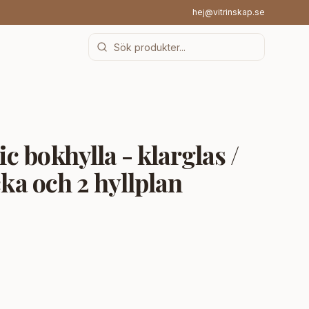
hej@vitrinskap.se
 bokhylla - klarglas /
cka och 2 hyllplan