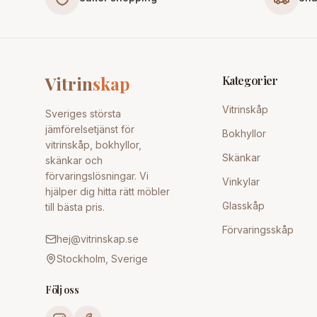
Vitrin
skap
Kategorier
Vitrinskåp
Sveriges största
jämförelsetjänst för
Bokhyllor
vitrinskåp, bokhyllor,
Skänkar
skänkar och
förvaringslösningar. Vi
Vinkylar
hjälper dig hitta rätt möbler
Glasskåp
till bästa pris.
Förvaringsskåp
hej@vitrinskap.se
Stockholm, Sverige
Följ oss