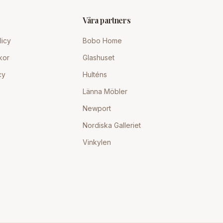
Våra partners
licy
Bobo Home
kor
Glashuset
cy
Hulténs
Länna Möbler
Newport
Nordiska Galleriet
Vinkylen