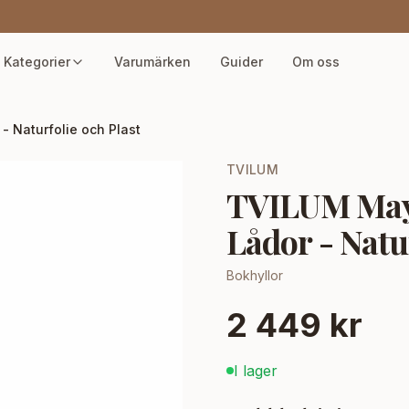
Kategorier
Varumärken
Guider
Om oss
 Naturfolie och Plast
TVILUM
TVILUM May 
Lådor - Natu
Bokhyllor
2 449 kr
I lager