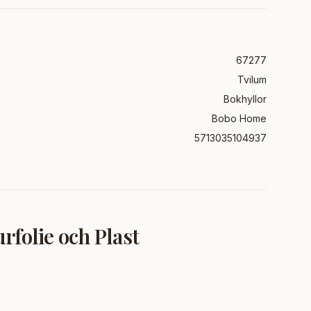
67277
Tvilum
Bokhyllor
Bobo Home
5713035104937
folie och Plast