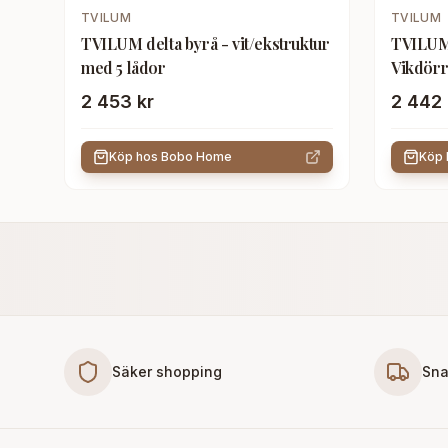
TVILUM
TVILUM
TVILUM delta byrå - vit/ekstruktur
TVILUM
med 5 lådor
Vikdörr
2 453 kr
2 442 
Köp hos
Bobo Home
Köp
Säker shopping
Sna