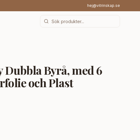
hej@vitrinskap.se
Dubbla Byrå, med 6
rfolie och Plast