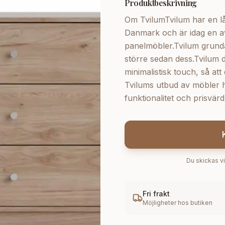
Produktbeskrivning
Om TvilumTvilum har en lång
Danmark och är idag en av
panelmöbler.Tvilum grunda
större sedan dess.Tvilum 
minimalistisk touch, så at
Tvilums utbud av möbler hi
funktionalitet och prisv
Du skickas vi
Fri frakt
Möjligheter hos butiken