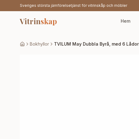
Sveriges största jämförelsetjänst för vitrinskåp och möbler
Vitrin
skap
Hem
Bokhyllor
TVILUM May Dubbla Byrå, med 6 Lådor -