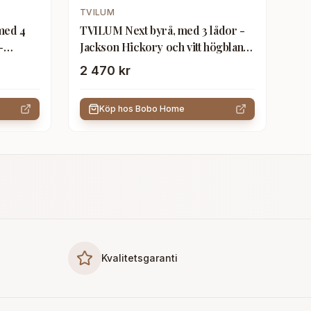
TVILUM
med 4
TVILUM Next byrå, med 3 lådor -
-
Jackson Hickory och vitt högblankt
trä
2 470 kr
Köp hos
Bobo Home
Kvalitetsgaranti