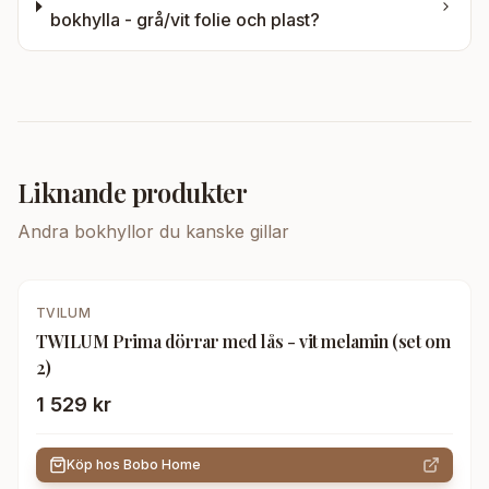
bokhylla - grå/vit folie och plast
?
Liknande produkter
Andra
bokhyllor
du kanske gillar
TVILUM
TWILUM Prima dörrar med lås - vit melamin (set om
2)
1 529 kr
Köp hos
Bobo Home