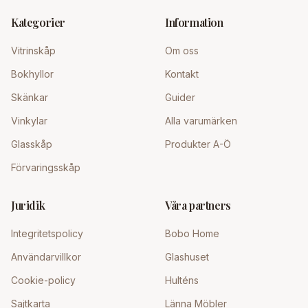
Kategorier
Information
Vitrinskåp
Om oss
Bokhyllor
Kontakt
Skänkar
Guider
Vinkylar
Alla varumärken
Glasskåp
Produkter A-Ö
Förvaringsskåp
Juridik
Våra partners
Integritetspolicy
Bobo Home
Användarvillkor
Glashuset
Cookie-policy
Hulténs
Sajtkarta
Länna Möbler