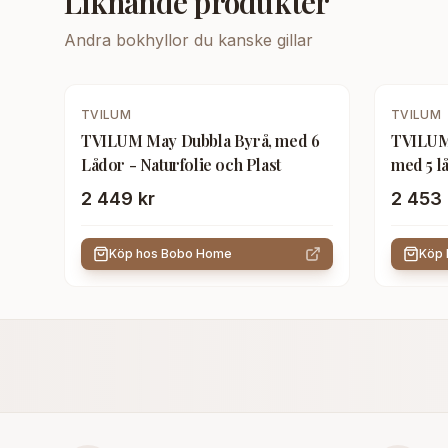
Liknande produkter
Andra
bokhyllor
du kanske gillar
TVILUM
TVILUM
TVILUM May Dubbla Byrå, med 6
TVILUM 
Lådor - Naturfolie och Plast
med 5 l
2 449 kr
2 453 
Köp hos
Bobo Home
Köp