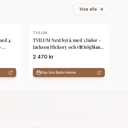
Visa alla
TVILUM
med 4
TVILUM Next byrå, med 3 lådor -
-
Jackson Hickory och vitt högblankt
trä
2 470 kr
Köp hos
Bobo Home