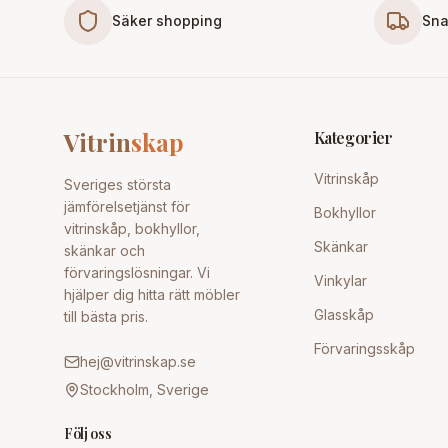
Säker shopping
Sna
Vitrin
skap
Kategorier
Vitrinskåp
Sveriges största
jämförelsetjänst för
Bokhyllor
vitrinskåp, bokhyllor,
Skänkar
skänkar och
förvaringslösningar. Vi
Vinkylar
hjälper dig hitta rätt möbler
Glasskåp
till bästa pris.
Förvaringsskåp
hej@vitrinskap.se
Stockholm, Sverige
Följ oss