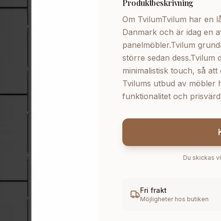
Produktbeskrivning
Om TvilumTvilum har en lång
Danmark och är idag en av
panelmöbler.Tvilum grunda
större sedan dess.Tvilum 
minimalistisk touch, så at
Tvilums utbud av möbler hi
funktionalitet och prisv
Du skickas vi
Fri frakt
Möjligheter hos butiken