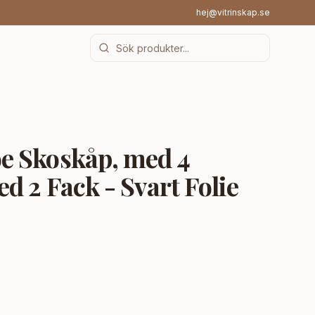
hej@vitrinskap.se
 Skoskåp, med 4
d 2 Fack - Svart Folie