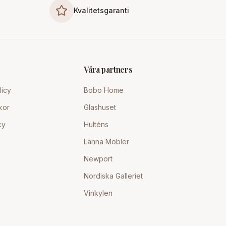
Kvalitetsgaranti
Våra partners
licy
Bobo Home
kor
Glashuset
cy
Hulténs
Länna Möbler
Newport
Nordiska Galleriet
Vinkylen