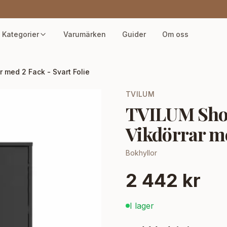
Kategorier
Varumärken
Guider
Om oss
med 2 Fack - Svart Folie
TVILUM
TVILUM Shoe
Vikdörrar me
Bokhyllor
2 442 kr
I lager