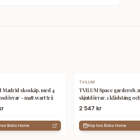
TVILUM
 Madrid skoskåp, med 4
TVILUM Space garderob, 
sdörrar - matt svart trä
skjutdörrar, 1 klädstång oc
hyllor - vitt trä
kr
2 547 kr
 hos
Bobo Home
Köp hos
Bobo Home