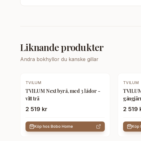
Liknande produkter
Andra
bokhyllor
du kanske gillar
TVILUM
TVILUM
TVILUM Next byrå, med 3 lådor -
TVILUM
vitt trä
gångjärn
2 519 kr
2 519 
Köp hos
Bobo Home
Köp