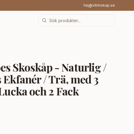
hej@vitrinskap.se
s Skoskåp - Naturlig /
 Ekfanér / Trä, med 3
 Lucka och 2 Fack