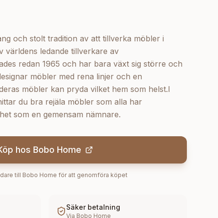
 och stolt tradition av att tillverka möbler i
 världens ledande tillverkare av
des redan 1965 och har bara växt sig större och
designar möbler med rena linjer och en
t deras möbler kan pryda vilket hem som helst.I
ttar du bra rejäla möbler som alla har
ärdhet som en gemensam nämnare.
Köp hos
Bobo Home
dare till
Bobo Home
för att genomföra köpet
Säker betalning
Via
Bobo Home