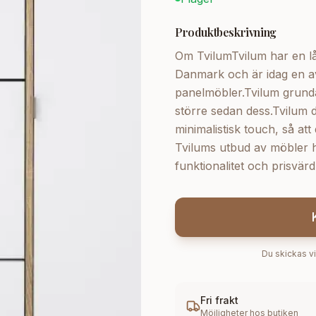
Produktbeskrivning
Om TvilumTvilum har en lång
Danmark och är idag en av
panelmöbler.Tvilum grunda
större sedan dess.Tvilum 
minimalistisk touch, så at
Tvilums utbud av möbler hi
funktionalitet och prisv
Du skickas vi
Fri frakt
Möjligheter hos butiken