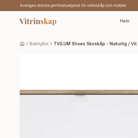
Sveriges största jämförelsetjänst för vitrinskåp och möbler
Vitrin
skap
Hem
Bokhyllor
TVILUM Shoes Skoskåp - Naturlig / Vit 