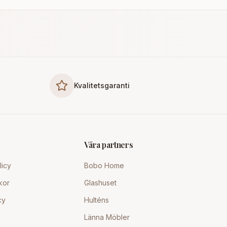
Kvalitetsgaranti
Våra partners
licy
Bobo Home
kor
Glashuset
cy
Hulténs
Länna Möbler