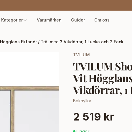
Kategorier
Varumärken
Guider
Om oss
Högglans Ekfanér / Trä, med 3 Vikdörrar, 1 Lucka och 2 Fack
TVILUM
TVILUM Shoe
Vit Högglans
Vikdörrar, 1
Bokhyllor
2 519 kr
I lager