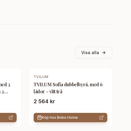
Visa alla
TVILUM
med 2
TVILUM Sofia dubbelbyrå, med 6
h 2
lådor - vitt trä
2 564 kr
Köp hos
Bobo Home