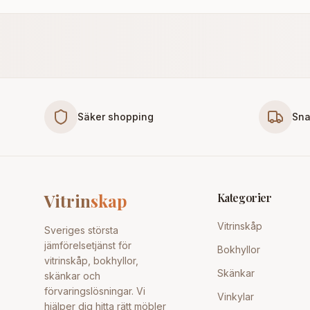
Säker shopping
Sna
Vitrin
skap
Kategorier
Vitrinskåp
Sveriges största
jämförelsetjänst för
Bokhyllor
vitrinskåp, bokhyllor,
Skänkar
skänkar och
förvaringslösningar. Vi
Vinkylar
hjälper dig hitta rätt möbler