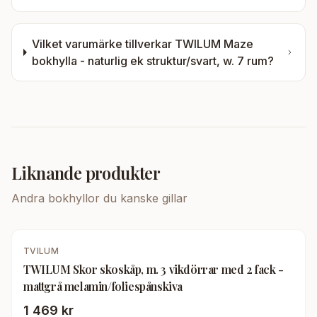
Vilket varumärke tillverkar
TWILUM Maze
bokhylla - naturlig ek struktur/svart, w. 7 rum
?
Liknande produkter
Andra
bokhyllor
du kanske gillar
TVILUM
TWILUM Skor skoskåp, m. 3 vikdörrar med 2 fack -
mattgrå melamin/foliespånskiva
1 469 kr