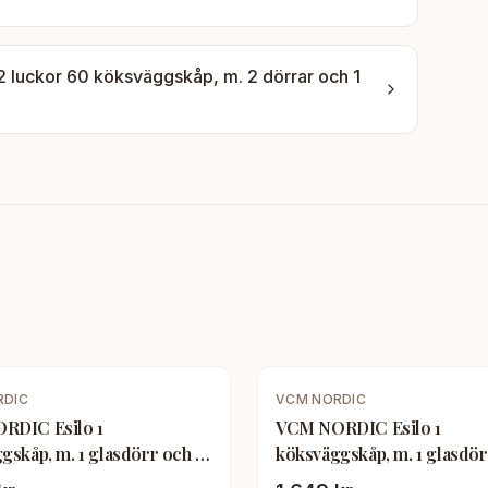
 luckor 60 köksväggskåp, m. 2 dörrar och 1
RDIC
VCM NORDIC
RDIC Esilo 1
VCM NORDIC Esilo 1
gskåp, m. 1 glasdörr och 1
köksväggskåp, m. 1 glasdör
itt trä
hylla - vitt och antracitgrått 