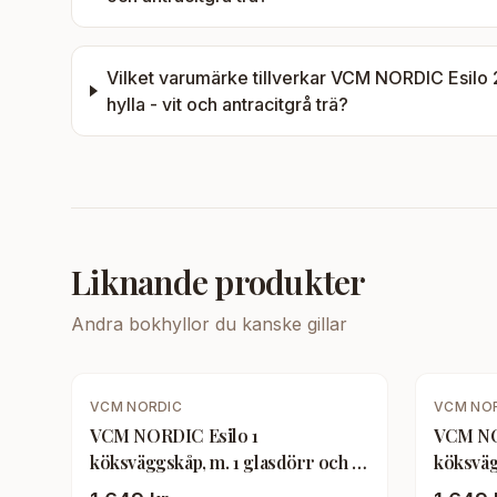
Vilket varumärke tillverkar
VCM NORDIC Esilo 2
hylla - vit och antracitgrå trä
?
Liknande produkter
Andra
bokhyllor
du kanske gillar
VCM NORDIC
VCM NO
VCM NORDIC Esilo 1
VCM NO
köksväggskåp, m. 1 glasdörr och 1
köksväg
hylla - vit och naturligt trä
hylla - v