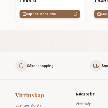
1 649 kr
1 649 
Köp hos
Bobo Home
Köp
Säker shopping
Sna
Vitrin
skap
Kategorier
Vitrinskåp
Sveriges största