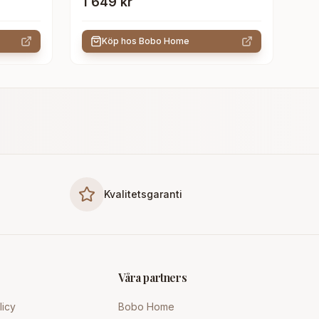
1 649 kr
Köp hos
Bobo Home
Kvalitetsgaranti
Våra partners
licy
Bobo Home