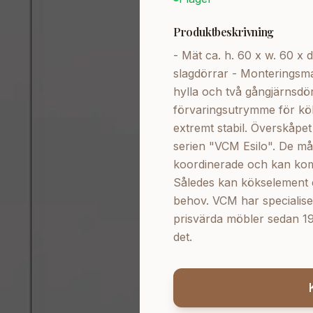
Produktbeskrivning
- Mät ca. h. 60 x w. 60 x 
slagdörrar - Monteringsm
hylla och två gångjärnsdö
förvaringsutrymme för kö
extremt stabil. Överskåp
serien "VCM Esilo". De må
koordinerade och kan kom
Således kan kökselement e
behov. VCM har specialiser
prisvärda möbler sedan 19
det.