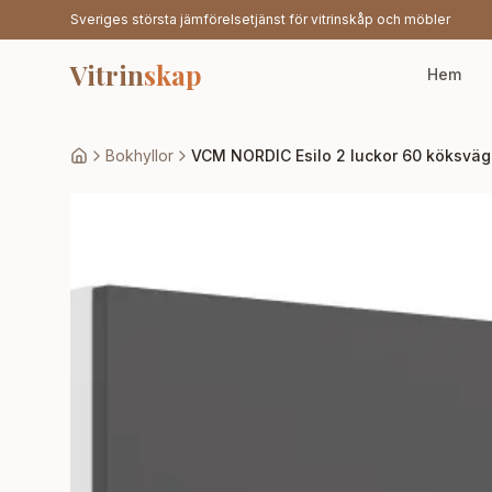
Sveriges största jämförelsetjänst för vitrinskåp och möbler
Vitrin
skap
Hem
Bokhyllor
VCM NORDIC Esilo 2 luckor 60 köksväggsk