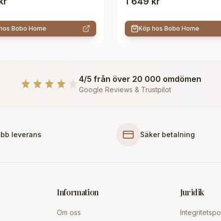
kr
1 649 kr
 hos
Bobo Home
Köp hos
Bobo Home
4/5 från över 20 000 omdömen
Google Reviews & Trustpilot
bb leverans
Säker betalning
Information
Juridik
Om oss
Integritetspo