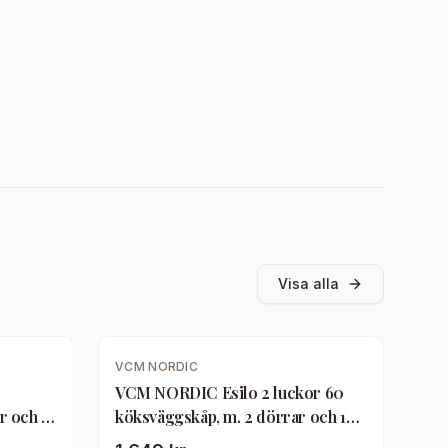
Visa alla
VCM NORDIC
VCM NORDIC Esilo 2 luckor 60
r och 1
köksväggskåp, m. 2 dörrar och 1
trä
hylla - vit och naturligt trä