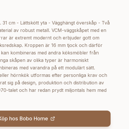
d. 31 cm - Lättskött yta - Vägghängt överskåp - Två
aterial av robust metall. VCM-väggskåpet med en
rrar är extremt modernt och erbjuder gott om
ksredskap. Kroppen är 16 mm tjock och därför
et kan kombineras med andra köksmöbler från
nga skåpen av olika typer är harmoniskt
bineras med varandra på ett modulärt sätt.
ller hörnkök utformas efter personliga krav och
at sig på design, produktion och distribution av
70-talet och har redan prydt miljontals hem med
Köp hos
Bobo Home