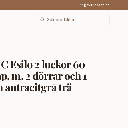
hej@vitrinskap.se
Esilo 2 luckor 60
, m. 2 dörrar och 1
ch antracitgrå trä