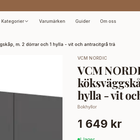
Kategorier
Varumärken
Guider
Om oss
åp, m. 2 dörrar och 1 hylla - vit och antracitgrå trä
VCM NORDIC
VCM NORDIC 
köksväggskåp
hylla - vit o
Bokhyllor
1 649 kr
I lager