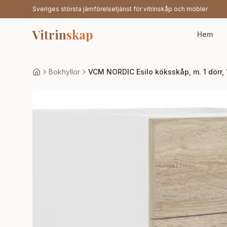
Sveriges största jämförelsetjänst för vitrinskåp och möbler
Vitrin
skap
Hem
Bokhyllor
VCM NORDIC Esilo köksskåp, m. 1 dörr, 1 l