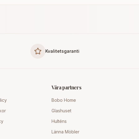
Kvalitetsgaranti
Våra partners
licy
Bobo Home
kor
Glashuset
cy
Hulténs
Länna Möbler