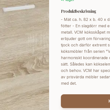
Produktbeskrivning
- Mät ca. h. 82 x b. 40 x 
fötter - En slagdörr med e
metall. VCM köksskåpet m
erbjuder gott om förvari
tjock och därför extremt 
köksmöbler från serien "V
harmoniskt koordinerade 
sätt. Således kan köksele
och behov. VCM har special
av prisvärda möbler sedan
med det.