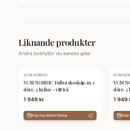
Liknande produkter
Andra
bokhyllor
du kanske gillar
VCM NORDIC
VCM NO
VCM NORDIC Fulisa skoskåp, m. 1
VCM NOR
dörr, 2 hyllor - vitt trä
dörr, 2 
1 949 kr
1 949 
Köp hos
Bobo Home
Köp