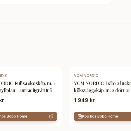
RDIC
VCM NORDIC
DIC Fulisa skoskåp, m. 1
VCM NORDIC Esilo 2 luck
hyllplan - antracitgrått trä
köksväggskåp, m. 2 dörrar 
hylla - vit och naturligt trä
kr
1 949 kr
 hos
Bobo Home
Köp hos
Bobo Home