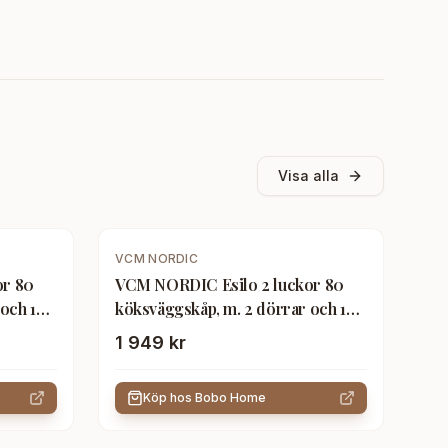
Visa alla
VCM NORDIC
or 80
VCM NORDIC Esilo 2 luckor 80
och 1
köksväggskåp, m. 2 dörrar och 1
hylla - vitt trä
1 949 kr
Köp hos
Bobo Home