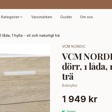
Kategorier
Varumärken
Guider
Om oss
åda, 1 hylla - vit och naturligt trä
VCM NORDIC
VCM NORDIC 
dörr, 1 låda, 
trä
Bokhyllor
1 949 kr
I lager