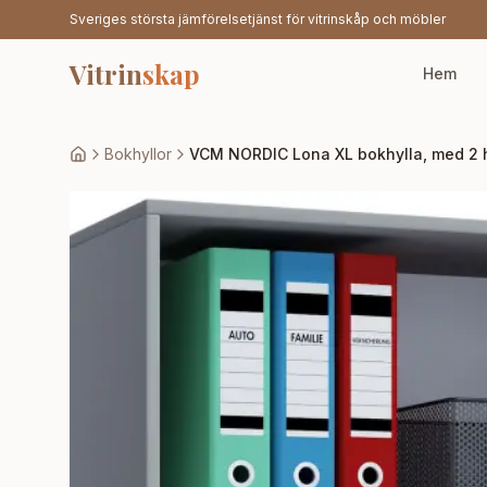
Sveriges största jämförelsetjänst för vitrinskåp och möbler
Vitrin
skap
Hem
Bokhyllor
VCM NORDIC Lona XL bokhylla, med 2 hyl