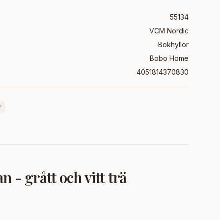
55134
VCM Nordic
Bokhyllor
Bobo Home
4051814370830
r
- grått och vitt trä