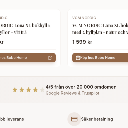
RDIC
VCM NORDIC
RDIC Lona XL bokhylla,
VCM NORDIC Lona XL bokh
llor - vitt trä
med 2 hyllplan - natur och vi
kr
1 599 kr
 hos
Bobo Home
Köp hos
Bobo Home
4/5 från över 20 000 omdömen
Google Reviews & Trustpilot
bb leverans
Säker betalning