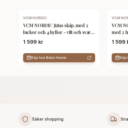
VCM NORDIC
VCM NO
VCM NORDIC Jutas skåp, med 2
VCM NO
luckor och 4 hyllor - vitt och svart
med 2 hy
trä
1 599 kr
1 599 
Köp hos
Bobo Home
Köp
Säker shopping
Sna