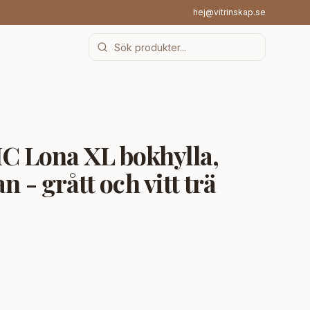
hej@vitrinskap.se
 Lona XL bokhylla,
n - grått och vitt trä