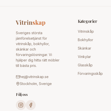
Vitrin
skap
Kategorier
Vitrinskåp
Sveriges största
jämförelsetjänst för
Bokhyllor
vitrinskåp, bokhyllor,
Skänkar
skänkar och
förvaringslösningar. Vi
Vinkylar
hjälper dig hitta rätt möbler
Glasskåp
till bästa pris.
Förvaringsskåp
hej@vitrinskap.se
Stockholm, Sverige
Följ oss