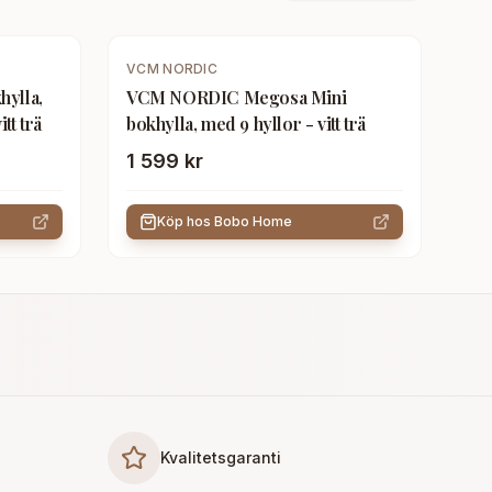
VCM NORDIC
ylla,
VCM NORDIC Megosa Mini
tt trä
bokhylla, med 9 hyllor - vitt trä
1 599 kr
Köp hos
Bobo Home
Kvalitetsgaranti