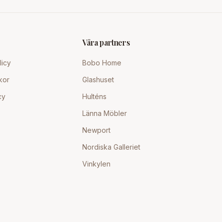
Våra partners
licy
Bobo Home
kor
Glashuset
cy
Hulténs
Länna Möbler
Newport
Nordiska Galleriet
Vinkylen