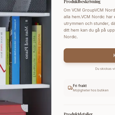
Produktbeskrivning
Om VCM GroupVCM Nordic s
alla hem.VCM Nordic har e
utrymmen och stunder, där f
ditt hem kan du gå på upp
Nordic.
Du skickas vi
Fri frakt
Möjligheter hos butiken
Produktdetaljer