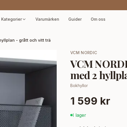
Kategorier
Varumärken
Guider
Om oss
lplan - grått och vitt trä
VCM NORDIC
VCM NORDIC
med 2 hyllpla
Bokhyllor
1 599 kr
I lager