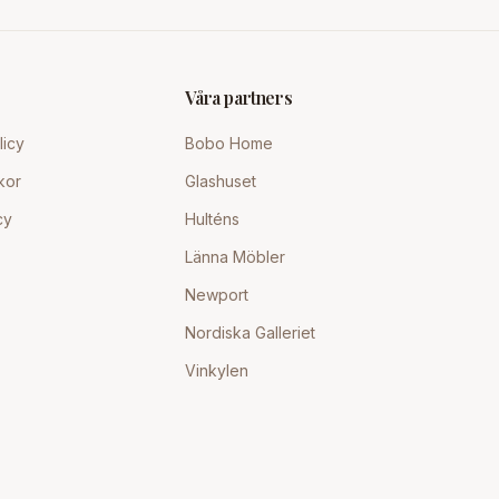
Våra partners
licy
Bobo Home
kor
Glashuset
cy
Hulténs
Länna Möbler
Newport
Nordiska Galleriet
Vinkylen