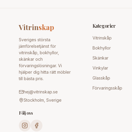
Vitrin
skap
Kategorier
Vitrinskåp
Sveriges största
jämförelsetjänst för
Bokhyllor
vitrinskåp, bokhyllor,
Skänkar
skänkar och
förvaringslösningar. Vi
Vinkylar
hjälper dig hitta rätt möbler
Glasskåp
till bästa pris.
Förvaringsskåp
hej@vitrinskap.se
Stockholm, Sverige
Följ oss