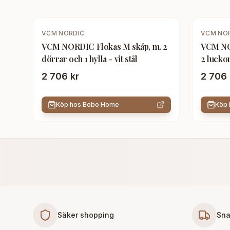
VCM NORDIC
VCM NO
VCM NORDIC Flokas M skåp, m. 2
VCM NO
dörrar och 1 hylla - vit stål
2 luckor
2 706 kr
2 706 
Köp hos
Bobo Home
Köp
Säker shopping
Sna