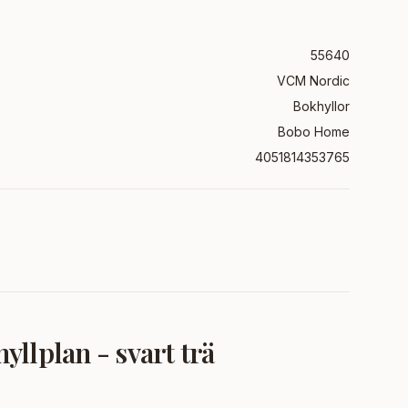
55640
VCM Nordic
Bokhyllor
Bobo Home
4051814353765
llplan - svart trä