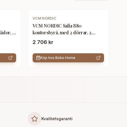
VCM NORDIC
VCM NORDIC Salia B80
lådor, 2
kontorsbyrå, med 2 dörrar, 2
lådor, 2 hyllplan -
2 706 kr
antracitgrå/naturträ
Köp hos
Bobo Home
Kvalitetsgaranti