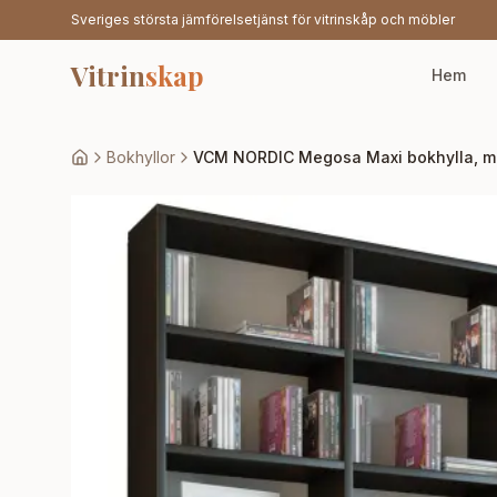
Sveriges största jämförelsetjänst för vitrinskåp och möbler
Vitrin
skap
Hem
Bokhyllor
VCM NORDIC Megosa Maxi bokhylla, med