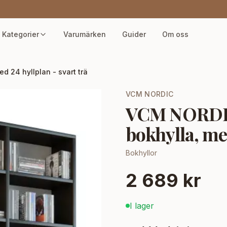
Kategorier
Varumärken
Guider
Om oss
 24 hyllplan - svart trä
VCM NORDIC
VCM NORDI
bokhylla, med
Bokhyllor
2 689 kr
I lager