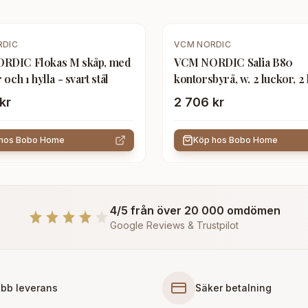
RDIC
VCM NORDIC
RDIC Flokas M skåp, med
VCM NORDIC Salia B80
 och 1 hylla - svart stål
kontorsbyrå, w. 2 luckor, 2 
hyllor - vitt/naturträ
kr
2 706 kr
 hos
Bobo Home
Köp hos
Bobo Home
4/5 från över 20 000 omdömen
Google Reviews & Trustpilot
bb leverans
Säker betalning